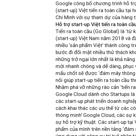
Google công bố chương trình hỗ trợ
(start-up) Việt tiến ra toàn cầu tại
Chí Minh với sự tham dự của hàng tr
Hỗ trợ start-up Việt tiến ra toàn cầ
Tiến ra toàn cầu (Go Global) là ‘từ
(start-up) Việt Nam năm 2018 và đặ
nhiều ‘sản phẩm Việt' thành công trê
bước đi đối mặt nhiều thử thách khó
những trở ngại lớn nhất là khả năng 
mới nhanh chóng và dễ dàng, phục v
mấu chốt sẽ được ‘đám mây thông m
nối giúp start-up tiến ra toàn cầu th
Nhằm phá vỡ những rào cản ‘tiến ra 
Google Cloud dành cho Startups là c
các start-up phát triển doanh nghi
cách khai thác các ưu thế từ các c
thông minh' Google Cloud, các sự ki
sự hỗ trợ kỹ thuật. Các start-up tại
phẩm của mình trên nền tảng ‘đám m