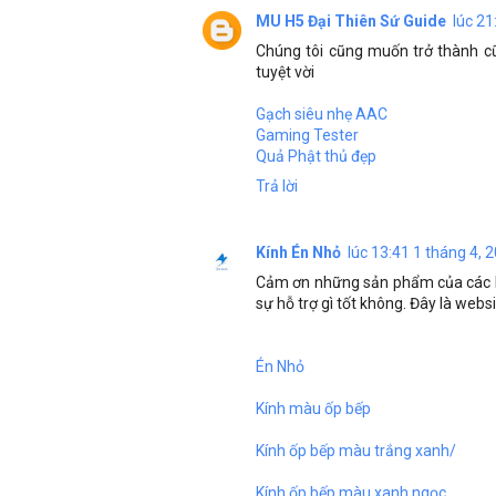
MU H5 Đại Thiên Sứ Guide
lúc 21
Chúng tôi cũng muốn trở thành cũ
tuyệt vời
Gạch siêu nhẹ AAC
Gaming Tester
Quả Phật thủ đẹp
Trả lời
Kính Én Nhỏ
lúc 13:41 1 tháng 4, 
Cảm ơn những sản phẩm của các bạ
sự hỗ trợ gì tốt không. Đây là webs
Én Nhỏ
Kính màu ốp bếp
Kính ốp bếp màu trắng xanh/
Kính ốp bếp màu xanh ngọc