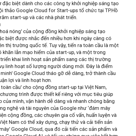
 đặc biệt dành cho các công ty khởi nghiệp sáng tạo 
 hội thảo Google Cloud for Start-ups tổ chức tại TP.Hồ 
ăm start-up và các nhà phát triển.
u
 khoá nóng' của cộng đồng khởi nghiệp sáng tạo 
c biệt được nhắc đến nhiều hơn khi ngày càng có 
n thị trường quốc tế. Tuy vậy, tiến ra toàn cầu là một 
 khăn lẫn mạo hiểm của start-up, và một trong 
triển khai linh hoạt sản phẩm sang các thị trường 
ụ linh hoạt số lượng người dùng mới. Đây là điểm 
inh' Google Cloud tháo gỡ dễ dàng, trở thành cầu 
uận lợi và linh hoạt hơn.
toàn cầu' cho cộng đồng start-up tại Việt Nam, 
hương trình được thiết kế riêng với mục tiêu giúp 
ệp của mình, vận hành dễ dàng và nhanh chóng bằng 
ông nghệ và tài nguyên của Google như ‘đám mây 
ện cộng đồng, các chuyên gia cố vấn, huấn luyện và 
 Việt Nam có thể xây dựng, chạy thử và cải tiến sản 
ây’ Google Cloud, qua đó cải tiến các sản phẩm và 