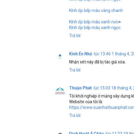
Kính ốp bếp màu vàng chanh
Kính ốp bếp màu xanh non
>
Kính ốp bếp màu xanh ngọc
Trả lời
Kính Én Nhỏ
lúc 13:46 1 tháng 4, 
Nhận xét này đã bị tác giả xóa.
Trả lời
Thuận Phát
lúc 15:03 18 tháng 4,
Tôi khởi nghiệp ở mảng xây dựng k
Website của tôi là:
https://www.suanhathuanphat.c
Trả lời
Dịch thuật Á Châu
lúc 11:23 19 th