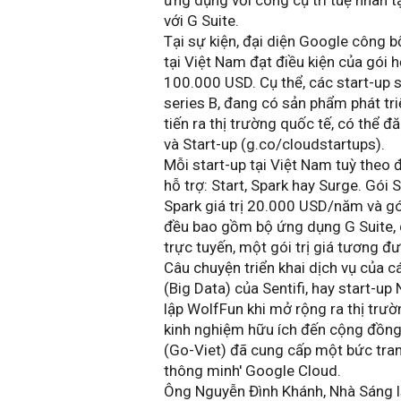
ứng dụng với công cụ trí tuệ nhân t
với G Suite.
Tại sự kiện, đại diện Google công b
tại Việt Nam đạt điều kiện của gói 
100.000 USD. Cụ thể, các start-up s
series B, đang có sản phẩm phát tr
tiến ra thị trường quốc tế, có thể 
và Start-up (g.co/cloudstartups).
Mỗi start-up tại Việt Nam tuỳ theo đ
hỗ trợ: Start, Spark hay Surge. Gói
Spark giá trị 20.000 USD/năm và gó
đều bao gồm bộ ứng dụng G Suite, q
trực tuyến, một gói trị giá tương đ
Câu chuyện triển khai dịch vụ của c
(Big Data) của Sentifi, hay start-u
lập WolfFun khi mở rộng ra thị trườ
kinh nghiệm hữu ích đến cộng đồng về
(Go-Viet) đã cung cấp một bức tran
thông minh' Google Cloud.
Ông Nguyễn Đình Khánh, Nhà Sáng