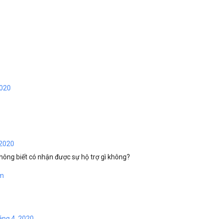
2020
 2020
hông biết có nhận được sự hộ trợ gì không?
om
áng 4, 2020