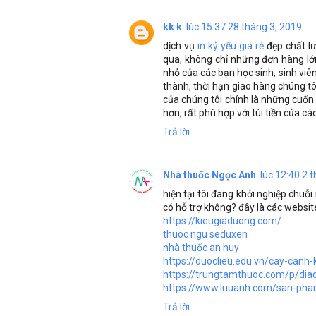
kk k
lúc 15:37 28 tháng 3, 2019
dịch vụ
in kỷ yếu giá rẻ
đẹp chất l
qua, không chỉ những đơn hàng l
nhỏ của các bạn học sinh, sinh viên
thành, thời hạn giao hàng chúng tôi
của chúng tôi chính là những cuốn 
hơn, rất phù hợp với túi tiền của cá
Trả lời
Nhà thuốc Ngọc Anh
lúc 12:40 2 
hiện tại tôi đang khởi nghiệp chuỗi
có hỗ trợ không? đây là các websit
https://kieugiaduong.com/
thuoc ngu seduxen
nhà thuốc an huy
https://duoclieu.edu.vn/cay-canh-
https://trungtamthuoc.com/p/dia
https://www.luuanh.com/san-pha
Trả lời