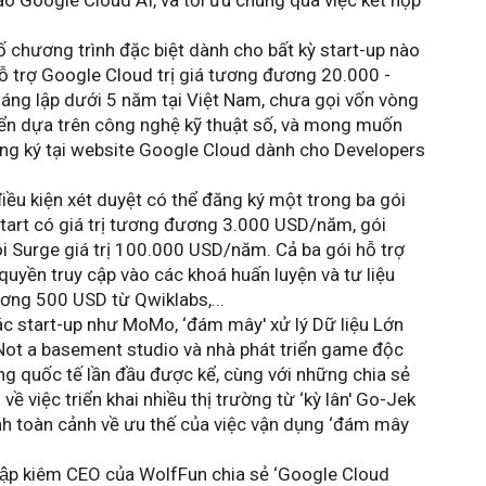
ạo Google Cloud AI, và tối ưu chúng qua việc kết hợp 
ố chương trình đặc biệt dành cho bất kỳ start-up nào 
hỗ trợ Google Cloud trị giá tương đương 20.000 - 
áng lập dưới 5 năm tại Việt Nam, chưa gọi vốn vòng 
iển dựa trên công nghệ kỹ thuật số, và mong muốn 
đăng ký tại website Google Cloud dành cho Developers 
iều kiện xét duyệt có thể đăng ký một trong ba gói 
 Start có giá trị tương đương 3.000 USD/năm, gói 
i Surge giá trị 100.000 USD/năm. Cả ba gói hỗ trợ 
uyền truy cập vào các khoá huấn luyện và tư liệu 
ương 500 USD từ Qwiklabs,... 
ác start-up như MoMo, ‘đám mây' xử lý Dữ liệu Lớn 
p Not a basement studio và nhà phát triển game độc 
ng quốc tế lần đầu được kể, cùng với những chia sẻ 
 việc triển khai nhiều thị trường từ ‘kỳ lân' Go-Jek 
h toàn cảnh về ưu thế của việc vận dụng ‘đám mây 
 lập kiêm CEO của WolfFun chia sẻ ‘Google Cloud 