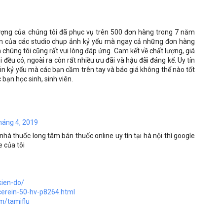
ượng của chúng tôi đã phục vụ trên 500 đơn hàng trong 7 năm
ớn của các studio chụp ảnh kỷ yếu mà ngay cả những đơn hàng
 chúng tôi cũng rất vui lòng đáp ứng. Cam kết về chất lượng, giá
 đều có, ngoài ra còn rất nhiều ưu đãi và hậu đãi đáng kể. Uy tín
in kỷ yếu mà các bạn cầm trên tay và báo giá không thể nào tốt
c bạn học sinh, sinh viên.
tháng 4, 2019
 nhà thuốc long tâm bán thuốc online uy tín tại hà nội thì google
e của tôi
kien-do/
cerein-50-hv-p8264.html
m/tamiflu