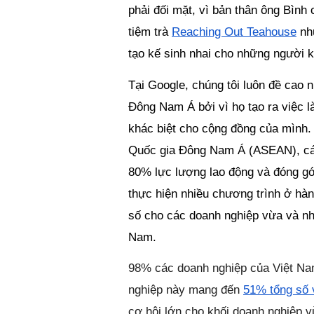
phải đối mặt, vì bản thân ông Bình c
tiệm trà 
Reaching Out Teahouse
 nh
tạo kế sinh nhai cho những người k
Tại Google, chúng tôi luôn đề cao 
Đông Nam Á bởi vì họ tạo ra việc là
khác biệt cho cộng đồng của mình. 
Quốc gia Đông Nam Á (ASEAN), các
80% lực lượng lao động và đóng gó
thực hiện nhiều chương trình ở hà
số cho các doanh nghiệp vừa và nhỏ
Nam.
98% các doanh nghiệp của Việt Nam 
nghiệp này mang đến 
51% tổng số 
cơ hội lớn cho khối doanh nghiệp vừ