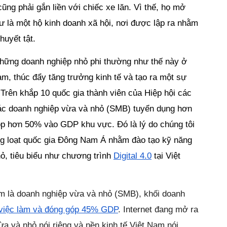
ũng phải gắn liền với chiếc xe lăn. Vì thế, họ mở 
ư là một hộ kinh doanh xã hội, nơi được lập ra nhằm 
huyết tật.
những doanh nghiệp nhỏ phi thường như thế này ở 
m, thúc đẩy tăng trưởng kinh tế và tạo ra một sự 
Trên khắp 10 quốc gia thành viên của Hiệp hội các 
 doanh nghiệp vừa và nhỏ (SMB) tuyển dụng hơn 
p hơn 50% vào GDP khu vực. Đó là lý do chúng tôi 
ng loạt quốc gia Đông Nam Á nhằm đào tạo kỹ năng 
, tiêu biểu như chương trình 
Digital 4.0
 tại Việt 
là doanh nghiệp vừa và nhỏ (SMB), khối doanh 
việc làm và đóng góp 45% GDP
. Internet đang mở ra 
a và nhỏ nói riêng và nền kinh tế Việt Nam nói 