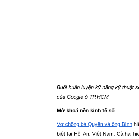
Buổi huấn luyện kỹ năng kỹ thuật số
của Google ở TP.HCM
Mở khoá nền kinh tế số
Vợ chồng bà 
Quyên và ông Bình
 h
biệt tại Hội An, Việt Nam. Cả hai 