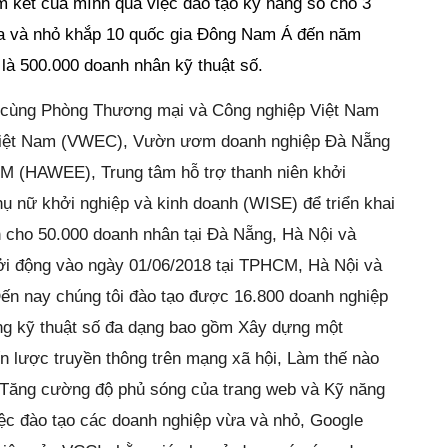
 kết của mình qua việc đào tạo kỹ năng số cho 3 
ừa và nhỏ khắp 10 quốc gia Đông Nam Á đến năm 
 là 500.000 doanh nhân kỹ thuật số. 
c cùng Phòng Thương mại và Công nghiệp Việt Nam 
Việt Nam (VWEC), Vườn ươm doanh nghiệp Đà Nẵng 
 (HAWEE), Trung tâm hỗ trợ thanh niên khởi 
ụ nữ khởi nghiệp và kinh doanh (WISE) để triển khai 
h cho 50.000 doanh nhân tại Đà Nẵng, Hà Nội và 
 động vào ngày 01/06/2018 tại TPHCM, Hà Nội và 
ến nay chúng tôi đào tạo được 16.800 doanh nghiệp 
ng kỹ thuật số đa dạng bao gồm Xây dựng một 
 lược truyền thông trên mạng xã hội, Làm thế nào 
, Tăng cường độ phủ sóng của trang web và Kỹ năng 
ệc đào tạo các doanh nghiệp vừa và nhỏ, Google 