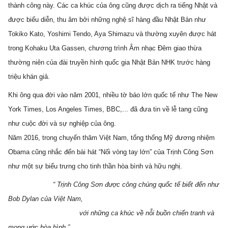
thành công này. Các ca khúc của ông cũng được dịch ra tiếng Nhật và 
được biểu diễn, thu âm bởi những nghệ sĩ hàng đầu Nhật Bản như 
Tokiko Kato, Yoshimi Tendo, Aya Shimazu và thường xuyên được hát 
trong Kohaku Uta Gassen, chương trình Âm nhạc Đêm giao thừa 
thường niên của đài truyền hình quốc gia Nhật Bản NHK trước hàng 
triệu khán giả.
Khi ông qua đời vào năm 2001, nhiều tờ báo lớn quốc tế như The New 
York Times, Los Angeles Times, BBC,... đã đưa tin về lễ tang cũng 
như cuộc đời và sự nghiệp của ông.
Năm 2016, trong chuyến thăm Việt Nam, tổng thống Mỹ đương nhiệm 
Obama cũng nhắc đến bài hát “Nối vòng tay lớn” của Trịnh Công Sơn 
như một sự biểu trưng cho tinh thần hòa bình và hữu nghị.
                      “ Trịnh Công Sơn được công chúng quốc tế biết đến như 
Bob Dylan của Việt Nam, 
                                   với những ca khúc về nỗi buồn chiến tranh và 
mong ước hòa bình.”