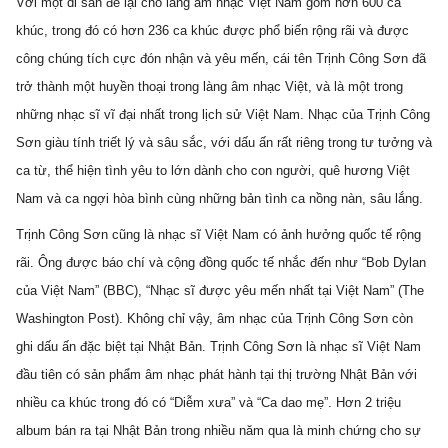
Với một di sản để lại cho làng âm nhạc Việt Nam gồm hơn 600 ca 
khúc, trong đó có hơn 236 ca khúc được phổ biến rộng rãi và được 
công chúng tích cực đón nhận và yêu mến, cái tên Trịnh Công Sơn đã 
trở thành một huyền thoại trong làng âm nhạc Việt, và là một trong 
những nhạc sĩ vĩ đại nhất trong lịch sử Việt Nam. Nhạc của Trịnh Công 
Sơn giàu tính triết lý và sâu sắc, với dấu ấn rất riêng trong tư tưởng và 
ca từ, thể hiện tình yêu to lớn dành cho con người, quê hương Việt 
Nam và ca ngợi hòa bình cùng những bản tình ca nồng nàn, sâu lắng.
Trịnh Công Sơn cũng là nhạc sĩ Việt Nam có ảnh hưởng quốc tế rộng 
rãi. Ông được báo chí và cộng đồng quốc tế nhắc đến như “Bob Dylan 
của Việt Nam” (BBC), “Nhạc sĩ được yêu mến nhất tại Việt Nam” (The 
Washington Post). Không chỉ vậy, âm nhạc của Trịnh Công Sơn còn 
ghi dấu ấn đặc biệt tại Nhật Bản. Trịnh Công Sơn là nhạc sĩ Việt Nam 
đầu tiên có sản phẩm âm nhạc phát hành tại thị trường Nhật Bản với 
nhiều ca khúc trong đó có “Diễm xưa” và “Ca dao mẹ”. Hơn 2 triệu 
album bán ra tại Nhật Bản trong nhiều năm qua là minh chứng cho sự 