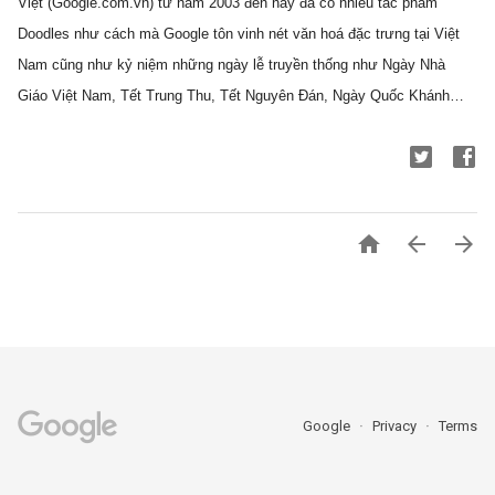
Việt (Google.com.vn) từ năm 2003 đến nay đã có nhiều tác phẩm 
Doodles như cách mà Google tôn vinh nét văn hoá đặc trưng tại Việt 
Nam cũng như kỷ niệm những ngày lễ truyền thống như Ngày Nhà 
Giáo Việt Nam, Tết Trung Thu, Tết Nguyên Đán, Ngày Quốc Khánh…



Google
Privacy
Terms