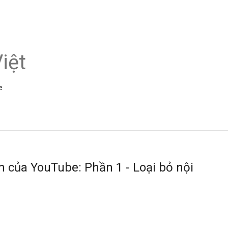
iệt
e
m của YouTube: Phần 1 - Loại bỏ nội