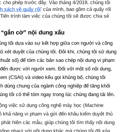
 cho phép trước đây. Vào tháng 4/2019, chúng tôi 
h sách về quấy rối
’ của mình, bao gồm cả quấy rối 
 Tiến trình làm việc của chúng tôi sẽ được chia sẻ 
 “gắn cờ” nội dung xấu
úng tôi dựa vào sự kết hợp giữa con người và công 
 xét duyệt của chúng tôi. Đôi khi, chúng tôi sử dụng 
huật số) để tóm các bản sao chép nội dung vi phạm 
đến được với người xem. Đối với một số nội dung, 
 em (CSAI) và video kêu gọi khủng bố, chúng tôi 
h dùng chung của ngành công nghiệp để tăng khối 
ng tôi có thể tóm ngay trong lúc chúng đang tải lên.
ộng việc sử dụng công nghệ máy học (Machine 
có khả năng vi phạm và gửi đến khâu kiểm duyệt thủ 
phát hiện các mẫu, giúp chúng tôi tìm thấy nội dung 
ống nhau) với nội dung khác mà chúng tôi đã xóa, 