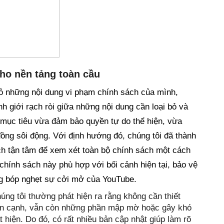
cho nền tảng toàn cầu
bỏ những nội dung vi phạm chính sách của mình, 
h giới rạch ròi giữa những nội dung cần loại bỏ và 
mục tiêu vừa đảm bảo quyền tự do thể hiện, vừa 
ng sôi động. Với định hướng đó, chúng tôi đã thành 
ách tận tâm để xem xét toàn bộ chính sách một cách 
ính sách này phù hợp với bối cảnh hiện tại, bảo vệ 
g bóp nghẹt sự cởi mở của YouTube.
ng tôi thường phát hiện ra rằng không cần thiết 
ên cạnh, vẫn còn những phần mập mờ hoặc gây khó 
hiện. Do đó, có rất nhiều bản cập nhật giúp làm rõ 