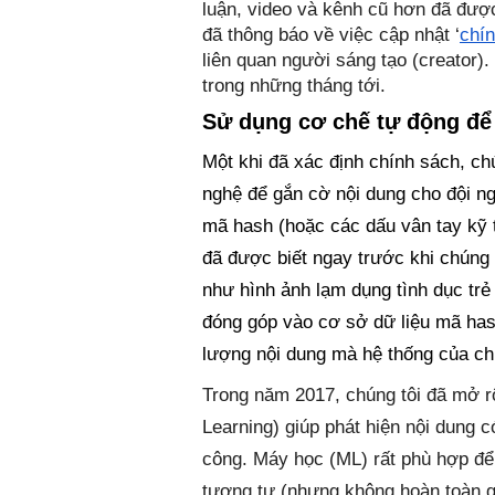
luận, video và kênh cũ hơn đã được
đã thông báo về việc cập nhật ‘
chín
liên quan người sáng tạo (creator).
trong những tháng tới.
Sử dụng cơ chế tự động để
Một khi đã xác định chính sách, ch
nghệ để gắn cờ nội dung cho đội ngũ
mã hash (hoặc các dấu vân tay kỹ t
đã được biết ngay trước khi chúng 
như hình ảnh lạm dụng tình dục trẻ
đóng góp vào cơ sở dữ liệu mã has
lượng nội dung mà hệ thống của chú
Trong năm 2017, chúng tôi đã mở r
Learning) giúp phát hiện nội dung 
công. Máy học (ML) rất phù hợp để 
tương tự (nhưng không hoàn toàn gi