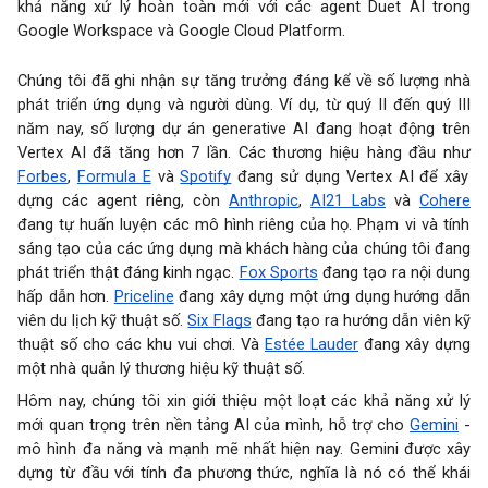
khả năng xử lý hoàn toàn mới với các agent Duet AI trong
Google Workspace và Google Cloud Platform.
Chúng tôi đã ghi nhận sự tăng trưởng đáng kể về số lượng nhà
phát triển ứng dụng và người dùng. Ví dụ, từ quý II đến quý III
năm nay, số lượng dự án generative AI đang hoạt động trên
Vertex AI đã tăng hơn 7 lần. Các thương hiệu hàng đầu như
Forbes
,
Formula E
và
Spotify
đang sử dụng Vertex AI để xây
dựng các agent riêng, còn
Anthropic
,
AI21 Labs
và
Cohere
đang tự huấn luyện các mô hình riêng của họ. Phạm vi và tính
sáng tạo của các ứng dụng mà khách hàng của chúng tôi đang
phát triển thật đáng kinh ngạc.
Fox Sports
đang tạo ra nội dung
hấp dẫn hơn.
Priceline
đang xây dựng một ứng dụng hướng dẫn
viên du lịch kỹ thuật số.
Six Flags
đang tạo ra hướng dẫn viên kỹ
thuật số cho các khu vui chơi. Và
Estée Lauder
đang xây dựng
một nhà quản lý thương hiệu kỹ thuật số.
Hôm nay, chúng tôi xin giới thiệu một loạt các khả năng xử lý
mới quan trọng trên nền tảng AI của mình, hỗ trợ cho
Gemini
-
mô hình đa năng và mạnh mẽ nhất hiện nay. Gemini được xây
dựng từ đầu với tính đa phương thức, nghĩa là nó có thể khái