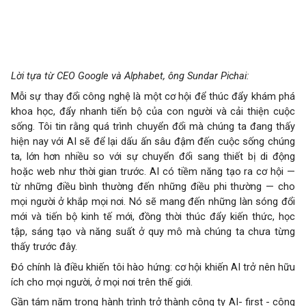
Lời tựa từ CEO Google và Alphabet, ông Sundar Pichai:
Mỗi sự thay đổi công nghệ là một cơ hội để thúc đẩy khám phá
khoa học, đẩy nhanh tiến bộ của con người và cải thiện cuộc
sống. Tôi tin rằng quá trình chuyển đổi mà chúng ta đang thấy
hiện nay với AI sẽ để lại dấu ấn sâu đậm đến cuộc sống chúng
ta, lớn hơn nhiều so với sự chuyển đổi sang thiết bị di động
hoặc web như thời gian trước. AI có tiềm năng tạo ra cơ hội —
từ những điều bình thường đến những điều phi thường — cho
mọi người ở khắp mọi nơi. Nó sẽ mang đến những làn sóng đổi
mới và tiến bộ kinh tế mới, đồng thời thúc đẩy kiến ​​thức, học
tập, sáng tạo và năng suất ở quy mô mà chúng ta chưa từng
thấy trước đây.
Đó chính là điều khiến tôi hào hứng: cơ hội khiến AI trở nên hữu
ích cho mọi người, ở mọi nơi trên thế giới.
Gần tám năm trong hành trình trở thành công ty AI- first - công