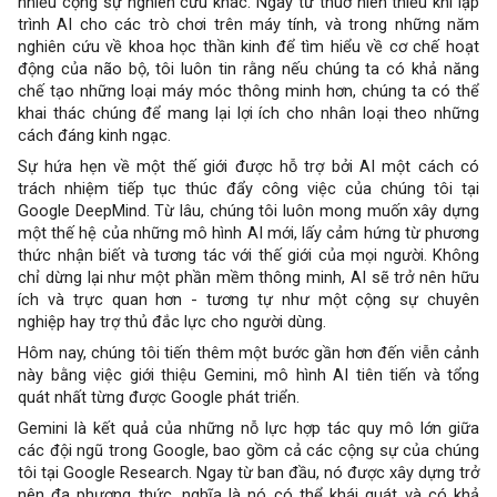
nhiều cộng sự nghiên cứu khác. Ngay từ thuở niên thiếu khi lập
trình AI cho các trò chơi trên máy tính, và trong những năm
nghiên cứu về khoa học thần kinh để tìm hiểu về cơ chế hoạt
động của não bộ, tôi luôn tin rằng nếu chúng ta có khả năng
chế tạo những loại máy móc thông minh hơn, chúng ta có thể
khai thác chúng để mang lại lợi ích cho nhân loại theo những
cách đáng kinh ngạc.
Sự hứa hẹn về một thế giới được hỗ trợ bởi AI một cách có
trách nhiệm tiếp tục thúc đẩy công việc của chúng tôi tại
Google DeepMind. Từ lâu, chúng tôi luôn mong muốn xây dựng
một thế hệ của những mô hình AI mới, lấy cảm hứng từ phương
thức nhận biết và tương tác với thế giới của mọi người. Không
chỉ dừng lại như một phần mềm thông minh, AI sẽ trở nên hữu
ích và trực quan hơn - tương tự như một cộng sự chuyên
nghiệp hay trợ thủ đắc lực cho người dùng.
Hôm nay, chúng tôi tiến thêm một bước gần hơn đến viễn cảnh
này bằng việc giới thiệu Gemini, mô hình AI tiên tiến và tổng
quát nhất từng được Google phát triển.
Gemini là kết quả của những nỗ lực hợp tác quy mô lớn giữa
các đội ngũ trong Google, bao gồm cả các cộng sự của chúng
tôi tại Google Research. Ngay từ ban đầu, nó được xây dựng trở
nên đa phương thức, nghĩa là nó có thể khái quát và có khả