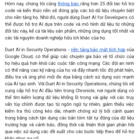
Hôm nay, chúng tôi cũng
thông báo
rằng hơn 25 đối tác hỗ trợ
code và
kiến thức nền
sẽ đóng góp các bộ dữ liệu chuyên biệt
cho nền tảng họ. Nhờ đó, người dùng Duet AI for Developers có
thể được hỗ trợ AI dựa trên code và mô hình dữ liệu từ những
đối tác này, kể cả tài liệu sản phẩm, những ứng dụng tốt nhất và
các tài nguyên doanh nghiệp hữu ích khác của họ.
Duet AI in Security Operations -
nền tảng bảo mật tích hợp
của
Google Cloud, có thể giúp các chuyên gia bảo vệ tổ chức của
họ hiệu quả hơn khỏi các cuộc tấn công mạng. Các đội an ninh
có thể nâng cao kỹ năng của họ và đẩy nhanh tốc độ phát hiện,
điều tra và ứng phó mối đe dọa bằng cách sử dụng sức mạnh
của AI tạo sinh. Với Duet AI in Security Operations, chúng tôi sẽ
cung cấp hỗ trợ AI đầu tiên trong Chronicle, nơi người dùng có
thể tìm kiếm lượng dữ liệu khổng lồ trong vài giây với các truy
vấn tùy chỉnh được tạo từ ngôn ngữ tự nhiên, giảm thiểu việc
kiểm tra thủ công kéo dài, nhanh chóng xử lý bối cảnh quan
trọng bằng cách tận dụng các bản tóm tắt tự động của dữ liệu
trường hợp và cảnh báo, đồng thời cải thiện thời gian phản hồi
qua việc sử dụng các đề xuất cho các bước tiếp theo để hỗ trợ
khắc phục sự cố.