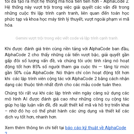
tôi đã tạo ra một hệ thống mã hóa tiên tiến hơn - AlphaCode 2.
Hệ thống này vượt trội trong việc giải quyết các vấn đề trong
những cuộc thi lập trình cạnh tranh, liên quan đến toán học
phức tạp và khoa học máy tính lý thuyết, vượt ngoài phạm vi mã
hóa.
Gemini vượt trội trong việc viết code và lập trình cạnh tranh.
Khi được đánh giá trên cùng nền tảng với AlphaCode ban đầu,
AlphaCode 2 cho thấy những cải tiến vượt bậc, giải quyết gần
gấp đôi số lượng vấn đề, và chúng tôi ước tính rằng nó hoạt
động tốt hơn 85% số người tham gia cuộc thi — tăng từ mức
gần 50% của AlphaCode. Nó thậm chí còn hoạt động tốt hơn
khi các lập trình viên cộng tác với AlphaCode 2 bằng cách nhận
dạng các thuộc tính nhất định cho các mẫu code tuân theo.
Chúng tôi rất vui khi các lập trình viên ngày càng sử dụng các
mô hình AI được đánh giá cao như những công cụ cộng tác
giúp họ lập luận vấn đề, đề xuất thiết kế mã và hỗ trợ triển khai
– nhờ đó họ có thể phát hành các ứng dụng và thiết kế các
dịch vụ tốt hơn, nhanh hơn.
Xem thêm thông tin chi tiết tại
báo cáo kỹ thuật về AlphaCode
2
.