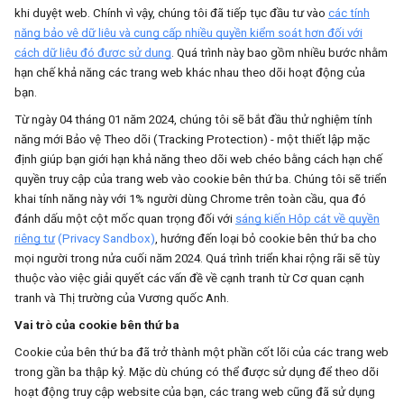
khi duyệt web. Chính vì vậy, chúng tôi đã tiếp tục đầu tư vào
các tính
năng bảo vệ dữ liệu và cung cấp nhiều quyền kiểm soát hơn đối với
cách dữ liệu đó được sử dụng
. Quá trình này bao gồm nhiều bước nhằm
hạn chế khả năng các trang web khác nhau theo dõi hoạt động của
bạn.
Từ ngày 04 tháng 01 năm 2024, chúng tôi sẽ bắt đầu thử nghiệm tính
năng mới Bảo vệ Theo dõi (Tracking Protection) - một thiết lập mặc
định giúp bạn giới hạn khả năng theo dõi web chéo bằng cách hạn chế
quyền truy cập của trang web vào cookie bên thứ ba. Chúng tôi sẽ triển
khai tính năng này với 1% người dùng Chrome trên toàn cầu, qua đó
đánh dấu một cột mốc quan trọng đối với
sáng kiến Hộp cát về quyền
riêng tư
(Privacy Sandbox)
, hướng đến loại bỏ cookie bên thứ ba cho
mọi người trong nửa cuối năm 2024. Quá trình triển khai rộng rãi sẽ tùy
thuộc vào việc giải quyết các vấn đề về cạnh tranh từ Cơ quan cạnh
tranh và Thị trường của Vương quốc Anh.
Vai trò của cookie bên thứ ba
Cookie của bên thứ ba đã trở thành một phần cốt lõi của các trang web
trong gần ba thập kỷ. Mặc dù chúng có thể được sử dụng để theo dõi
hoạt động truy cập website của bạn, các trang web cũng đã sử dụng