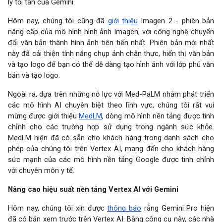
lý tối tân của Gemini.
Hôm nay, chúng tôi cũng đã
giới thiệu
Imagen 2 - phiên bản
nâng cấp của mô hình hình ảnh Imagen, với công nghệ chuyển
đổi văn bản thành hình ảnh tiên tiến nhất. Phiên bản mới nhất
này đã cải thiện tính năng chụp ảnh chân thực, hiển thị văn bản
và tạo logo để bạn có thể dễ dàng tạo hình ảnh với lớp phủ văn
bản và tạo logo.
Ngoài ra, dựa trên những nỗ lực với Med-PaLM nhằm phát triển
các mô hình AI chuyên biệt theo lĩnh vực, chúng tôi rất vui
mừng được giới thiệu
MedLM
, dòng mô hình nền tảng được tinh
chỉnh cho các trường hợp sử dụng trong ngành sức khỏe.
MedLM hiện đã có sẵn cho khách hàng trong danh sách cho
phép của chúng tôi trên Vertex AI, mang đến cho khách hàng
sức mạnh của các mô hình nền tảng Google được tinh chỉnh
với chuyên môn y tế.
Nâng cao hiệu suất nền tảng Vertex AI với Gemini
Hôm nay, chúng tôi xin được
thông báo
rằng Gemini Pro hiện
đã có bản xem trước trên Vertex AI. Bằng công cụ này, các nhà