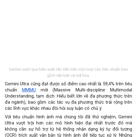
Gemini vượt qua hiệu suất tân tiến trên một loạt các tiêu chuẩn bao
gồm văn bản và mã hóa.
Gemini Ultra cũng đạt được số điểm cao nhất là 59,4% trên tiêu
chuẩn
MMMU
mới (Massive Multi-discipline Multimodal
Understanding, tạm dịch: Hiểu biết lớn về đa phương thức trên
đa ngành), bao gồm các tác vụ đa phương thức trải rộng trên
các lĩnh vực khác nhau đòi hỏi suy luận có chủ ý.
Với tiêu chuẩn hình ảnh mà chúng tôi đã thử nghiệm, Gemini
Ultra vượt trội hơn các mô hình hiện đại nhất trước đó mà
không cần sự hỗ trợ từ hệ thống nhận dạng ký tự đối tượng
(OCR) trích xuất văn bản từ hình ảnh để tiếp tục xử lý. Những