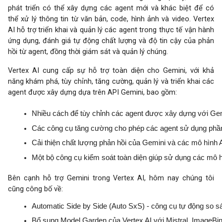
phát triển có thể xây dựng các agent mới và khác biệt để có
thể xử lý thông tin từ văn bản, code, hình ảnh và video. Vertex
AI hỗ trợ triển khai và quản lý các agent trong thực tế vận hành
ứng dụng, đánh giá tự động chất lượng và độ tin cậy của phản
hồi từ agent, đồng thời giám sát và quản lý chúng.
Vertex AI cung cấp sự hỗ trợ toàn diện cho Gemini, với khả
năng khám phá, tùy chỉnh, tăng cường, quản lý và triển khai các
agent được xây dựng dựa trên API Gemini, bao gồm:
Nhiều cách để tùy chỉnh các agent được xây dựng với Gemin
Các công cụ tăng cường cho phép các agent sử dụng phần n
Cải thiện chất lượng phản hồi của Gemini và các mô hình 
Một bộ công cụ kiểm soát toàn diện giúp sử dụng các mô h
Bên cạnh hỗ trợ Gemini trong Vertex AI, hôm nay chúng tôi
cũng công bố về:
Automatic Side by Side (Auto SxS) - công cụ tự động so sá
Bổ sung Model Garden của Vertex AI với Mistral, ImageBin