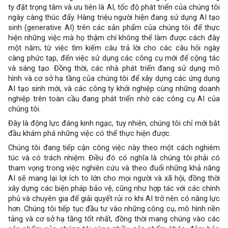
ty đặt trọng tâm và ưu tiên là AI, tốc độ phát triển của chúng tôi
ngày càng thúc đẩy. Hàng triệu người hiện đang sử dụng AI tạo
sinh (generative AI) trên các sản phẩm của chúng tôi để thực
hiện những việc mà họ thậm chí không thể làm được cách đây
một năm; từ việc tìm kiếm câu trả lời cho các câu hỏi ngày
càng phức tạp, đến việc sử dụng các công cụ mới để cộng tác
và sáng tạo. Đồng thời, các nhà phát triển đang sử dụng mô
hình và cơ sở hạ tầng của chúng tôi để xây dựng các ứng dụng
AI tạo sinh mới, và các công ty khởi nghiệp cùng những doanh
nghiệp trên toàn cầu đang phát triển nhờ các công cụ AI của
chúng tôi.
Đây là động lực đáng kinh ngạc, tuy nhiên, chúng tôi chỉ mới bắt
đầu khám phá những việc có thể thực hiện được.
Chúng tôi đang tiếp cận công việc này theo một cách nghiêm
túc và có trách nhiệm. Điều đó có nghĩa là chúng tôi phải có
tham vọng trong việc nghiên cứu và theo đuổi những khả năng
AI sẽ mang lại lợi ích to lớn cho mọi người và xã hội, đồng thời
xây dựng các biện pháp bảo vệ, cũng như hợp tác với các chính
phủ và chuyên gia để giải quyết rủi ro khi AI trở nên có năng lực
hơn. Chúng tôi tiếp tục đầu tư vào những công cụ, mô hình nền
tảng và cơ sở hạ tầng tốt nhất, đồng thời mang chúng vào các