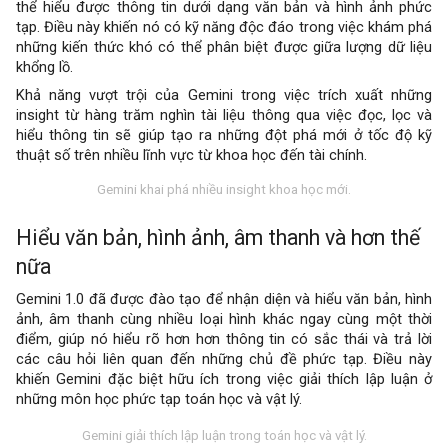
thể hiểu được thông tin dưới dạng văn bản và hình ảnh phức
tạp. Điều này khiến nó có kỹ năng độc đáo trong việc khám phá
những kiến ​​thức khó có thể phân biệt được giữa lượng dữ liệu
khổng lồ.
Khả năng vượt trội của Gemini trong việc trích xuất những
insight từ hàng trăm nghìn tài liệu thông qua việc đọc, lọc và
hiểu thông tin sẽ giúp tạo ra những đột phá mới ở tốc độ kỹ
thuật số trên nhiều lĩnh vực từ khoa học đến tài chính.
Gemini khai phá nhiều insight khoa học mới.
Hiểu văn bản, hình ảnh, âm thanh và hơn thế
nữa
Gemini 1.0 đã được đào tạo để nhận diện và hiểu văn bản, hình
ảnh, âm thanh cùng nhiều loại hình khác ngay cùng một thời
điểm, giúp nó hiểu rõ hơn hơn thông tin có sắc thái và trả lời
các câu hỏi liên quan đến những chủ đề phức tạp. Điều này
khiến Gemini đặc biệt hữu ích trong việc giải thích lập luận ở
những môn học phức tạp toán học và vật lý.
Gemini giải thích lập luận trong toán học và vật lý.