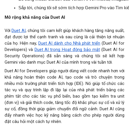
Sắp tới, chúng tôi sẽ sớm tích hợp Gemini Pro vào Tìm k
Mở rộng khả năng của Duet AI
Với
Duet AI
, chúng tôi cam kết giúp khách hàng tăng năng suất,
đạt được lợi thế cạnh tranh và sau cùng là cải thiện lợi nhuận
của họ. Hiện nay,
Duet AI dành cho Nhà phát triển
(Duet AI for
Developers) và
Duet AI trong Hoạt động bảo mật
(Duet AI for
Security Operations) đã sẵn sàng và chúng tôi sẽ kết hợp
Gemini vào danh mục Duet AI của mình trong vài tuần tới.
Duet AI for Developers giúp người dùng viết code nhanh hơn với
khả năng hoàn thiện code AI, tạo code và trò chuyện trong
nhiều môi trường phát triển tích hợp (IDE). Nó giúp tổ chức các
tác vụ và quy trình lặp đi lặp lại của nhà phát triển bằng các
phím tắt cho các tác vụ phổ biến, bao gồm tạo kiểm tra unit
(đơn vị) và giải thích code, tăng tốc độ khắc phục sự cố và xử lý
sự cố, đồng thời giúp giảm chuyển đổi ngữ cảnh. Duet AI cũng
đẩy nhanh việc học kỹ năng bằng cách cho phép người dùng
đặt câu hỏi một cách tự nhiên.