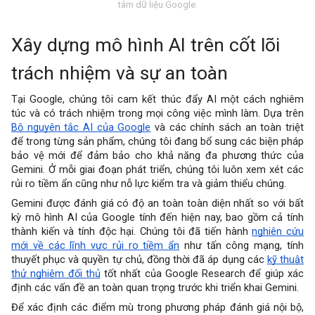
tâm dữ liệu Google.
Xây dựng mô hình AI trên cốt lõi
trách nhiệm và sự an toàn
Tại Google, chúng tôi cam kết thúc đẩy AI một cách nghiêm
túc và có trách nhiệm trong mọi công việc mình làm. Dựa trên
Bộ nguyên tắc AI của Google
và các chính sách an toàn triệt
để trong từng sản phẩm, chúng tôi đang bổ sung các biện pháp
bảo vệ mới để đảm bảo cho khả năng đa phương thức của
Gemini. Ở mỗi giai đoạn phát triển, chúng tôi luôn xem xét các
rủi ro tiềm ẩn cũng như nỗ lực kiểm tra và giảm thiểu chúng.
Gemini được đánh giá có độ an toàn toàn diện nhất so với bất
kỳ mô hình AI của Google tính đến hiện nay, bao gồm cả tính
thành kiến và tính độc hại. Chúng tôi đã tiến hành
nghiên cứu
mới về các lĩnh vực rủi ro tiềm ẩn
như tấn công mạng, tính
thuyết phục và quyền tự chủ, đồng thời đã áp dụng các
kỹ thuật
thử nghiệm đối thủ
tốt nhất của Google Research để giúp xác
định các vấn đề an toàn quan trọng trước khi triển khai Gemini.
Để xác định các điểm mù trong phương pháp đánh giá nội bộ,