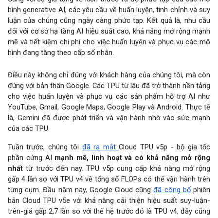
hình generative AI, các yêu cầu về huấn luyện, tinh chỉnh và suy
luận của chúng cũng ngày càng phức tạp. Kết quả là, nhu cầu
đối với cơ sở hạ tầng AI hiệu suất cao, khả năng mở rộng mạnh
mẽ và tiết kiệm chi phí cho việc huấn luyện và phục vụ các mô
hình đang tăng theo cấp số nhân.
Điều này không chỉ đúng với khách hàng của chúng tôi, mà còn
đúng với bản thân Google. Các TPU từ lâu đã trở thành nền tảng
cho việc huấn luyện và phục vụ các sản phẩm hỗ trợ AI như
YouTube, Gmail, Google Maps, Google Play và Android. Thực tế
là, Gemini đã được phát triển và vận hành nhờ vào sức mạnh
của các TPU.
Tuần trước, chúng tôi
đã ra mắt
Cloud TPU v5p - bộ gia tốc
phần cứng AI
mạnh mẽ, linh hoạt và có khả năng mở rộng
nhất
từ trước đến nay. TPU v5p cung cấp khả năng mở rộng
gấp 4 lần so với TPU v4 về tổng số FLOPs có thể vận hành trên
từng cụm. Đầu năm nay, Google Cloud cũng
đã công bố
phiên
bản Cloud TPU v5e với khả năng cải thiện hiệu suất suy-luận-
trên-giá gấp 2,7 lần so với thế hệ trước đó là TPU v4, đây cũng