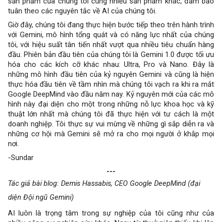
sản phẩm của chúng tôi cùng nhiều sản phẩm khác, đảm bảo
tuân theo các nguyên tắc về AI của chúng tôi.
Giờ đây, chúng tôi đang thực hiện bước tiếp theo trên hành trình
với Gemini, mô hình tổng quát và có năng lực nhất của chúng
tôi, với hiệu suất tân tiến nhất vượt qua nhiều tiêu chuẩn hàng
đầu. Phiên bản đầu tiên của chúng tôi là Gemini 1.0 được tối ưu
hóa cho các kích cỡ khác nhau: Ultra, Pro và Nano. Đây là
những mô hình đầu tiên của kỷ nguyên Gemini và cũng là hiện
thực hóa đầu tiên về tầm nhìn mà chúng tôi vạch ra khi ra mắt
Google DeepMind vào đầu năm nay. Kỷ nguyên mới của các mô
hình này đại diện cho một trong những nỗ lực khoa học và kỹ
thuật lớn nhất mà chúng tôi đã thực hiện với tư cách là một
doanh nghiệp. Tôi thực sự vui mừng về những gì sắp diễn ra và
những cơ hội mà Gemini sẽ mở ra cho mọi người ở khắp mọi
nơi.
-Sundar
---
Tác giả bài blog: Demis Hassabis, CEO Google DeepMind (đại
diện Đội ngũ Gemini)
AI luôn là trọng tâm trong sự nghiệp của tôi cũng như của