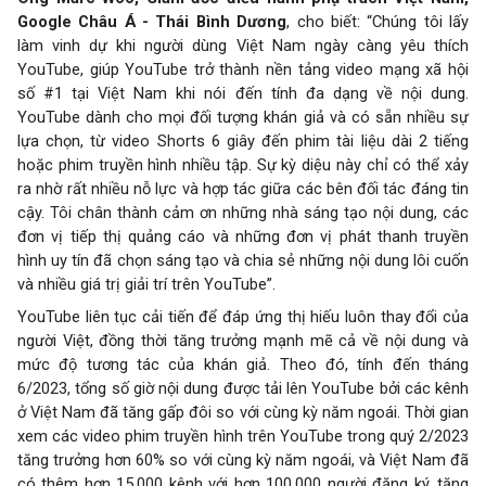
Google Châu Á - Thái Bình Dương
, cho biết: “Chúng tôi lấy
làm vinh dự khi người dùng Việt Nam ngày càng yêu thích
YouTube, giúp YouTube trở thành nền tảng video mạng xã hội
số #1 tại Việt Nam khi nói đến tính đa dạng về nội dung.
YouTube dành cho mọi đối tượng khán giả và có sẵn nhiều sự
lựa chọn, từ video Shorts 6 giây đến phim tài liệu dài 2 tiếng
hoặc phim truyền hình nhiều tập. Sự kỳ diệu này chỉ có thể xảy
ra nhờ rất nhiều nỗ lực và hợp tác giữa các bên đối tác đáng tin
cậy. Tôi chân thành cảm ơn những nhà sáng tạo nội dung, các
đơn vị tiếp thị quảng cáo và những đơn vị phát thanh truyền
hình uy tín đã chọn sáng tạo và chia sẻ những nội dung lôi cuốn
và nhiều giá trị giải trí trên YouTube”.
YouTube liên tục cải tiến để đáp ứng thị hiếu luôn thay đổi của
người Việt, đồng thời tăng trưởng mạnh mẽ cả về nội dung và
mức độ tương tác của khán giả. Theo đó, tính đến tháng
6/2023, tổng số giờ nội dung được tải lên YouTube bởi các kênh
ở Việt Nam đã tăng gấp đôi so với cùng kỳ năm ngoái. Thời gian
xem các video phim truyền hình trên YouTube trong quý 2/2023
tăng trưởng hơn 60% so với cùng kỳ năm ngoái, và Việt Nam đã
có thêm hơn 15.000 kênh với hơn 100.000 người đăng ký, tăng