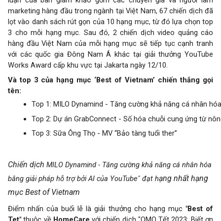
luận của ban giám khảo gồm các chuyên gia và người làm
marketing hàng đầu trong ngành tại Việt Nam, 67 chiến dịch đã
lọt vào danh sách rút gọn của 10 hạng mục, từ đó lựa chọn top
3 cho mỗi hạng mục. Sau đó, 2 chiến dịch video quảng cáo
hàng đầu Việt Nam của mỗi hạng mục sẽ tiếp tục cạnh tranh
với các quốc gia Đông Nam Á khác tại giải thưởng YouTube
Works Award cấp khu vực tại Jakarta ngày 12/10.
Và top 3 của hạng mục ‘Best of Vietnam’ chiến thắng gọi
tên:
Top 1: MILO Dynamind - Tăng cường khả năng cá nhân hóa 
Top 2: Dự án GrabConnect - Số hóa chuỗi cung ứng từ nôn
Top 3: Sữa Ông Thọ - MV “Bảo tàng tuổi ther”
Chiến dịch
MILO Dynamind - Tăng cường khả năng cá nhân hóa
ạng nhất hạng
bằng giải pháp hỗ trợ bởi AI của YouTube" đạt h
mục Best of Vietnam
Điểm nhấn của buổi lễ là giải thưởng cho hạng mục
"Best of
Tet"
thuộc về
HomeCare
với chiến dịch "OMO Tết 2023: Biết ơn