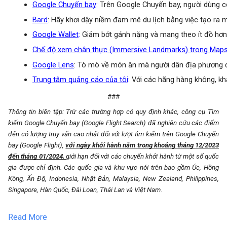
Google Chuyến bay
:
 Trên Google Chuyến bay, người dùng có
Bard
: Hãy khơi dậy niềm đam mê du lịch bằng việc tạo ra m
Google Wallet
:
 Giảm bớt gánh nặng và mang theo ít đồ hơn
Chế độ xem chân thực (Immersive Landmarks) trong Map
Google Lens
: Tò mò về món ăn mà người dân địa phương đ
Trung tâm quảng cáo của tôi
: Với các hãng hàng không, kh
###
Thông tin biên tập: Trừ các trường hợp có quy định khác, công cụ Tìm
kiếm Google Chuyến bay (Google Flight Search) đã nghiên cứu các điểm
đến có lượng truy vấn cao nhất đối với lượt tìm kiếm trên Google Chuyến
bay (Google Flight),
với ngày khởi hành nằm trong khoảng tháng 12/2023
đến tháng 01/2024,
giới hạn đối với các chuyến khởi hành từ một số quốc
gia được chỉ định. Các quốc gia và khu vực nói trên bao gồm Úc, Hồng
Kông, Ấn Độ, Indonesia, Nhật Bản, Malaysia, New Zealand, Philippines,
Singapore, Hàn Quốc, Đài Loan, Thái Lan và Việt Nam.
Read More