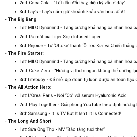
2nd: Coca Cola - “Tết dẫu đổi thay, diệu kỳ vẫn ở đây”
3rd: Lay’s - Lay’s nắm giữ khoảnh khắc văn hóa số #1
- The Big Bang:
1st: MILO Dynamind - Tăng cường khả năng cá nhân hóa bằ
2nd: Ra mắt bia Tiger Soju Infused Lager
3rd: Rejoice - Từ ‘Ottoke’ thành ‘Ồ Tóc Kìa’ và Chiến thắn
- The Fire Starter:
1st: MILO Dynamind - Tăng cường khả năng cá nhân hóa bằ
2nd: Coke Zero - “Hương vị thơm ngon không thể cưỡng lại
3rd: Lifebuoy - Để mỗi dịp đoàn tụ luôn được an toàn hậu
- The All Action Hero:
1st: L’Oreal Paris - Nói “Có” với serum Hyaluronic Acid
2nd: Play Together - Giải phóng YouTube theo định hướng 
3rd: Samsung - It Is TV But It Isn't. It Is Connected!
- The Long And Short:
1st: Sữa Ông Thọ - MV “Bảo tàng tuổi ther”