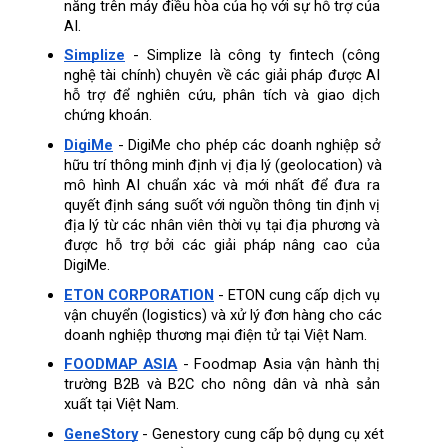
năng trên máy điều hòa của họ với sự hỗ trợ của 
AI.
Simplize
 - Simplize là công ty fintech (công 
nghệ tài chính) chuyên về các giải pháp được AI 
hỗ trợ để nghiên cứu, phân tích và giao dịch 
chứng khoán.
DigiMe
 - DigiMe cho phép các doanh nghiệp sở 
hữu trí thông minh định vị địa lý (geolocation) và 
mô hình AI chuẩn xác và mới nhất để đưa ra 
quyết định sáng suốt với nguồn thông tin định vị 
địa lý từ các nhân viên thời vụ tại địa phương và 
được hỗ trợ bởi các giải pháp nâng cao của 
DigiMe.
ETON CORPORATION
 - ETON cung cấp dịch vụ 
vận chuyển (logistics) và xử lý đơn hàng cho các 
doanh nghiệp thương mại điện tử tại Việt Nam.
FOODMAP ASIA
 - Foodmap Asia vận hành thị 
trường B2B và B2C cho nông dân và nhà sản 
xuất tại Việt Nam.
GeneStory
 - Genestory cung cấp bộ dụng cụ xét 