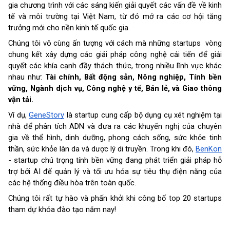
gia chương trình với các sáng kiến giải quyết các vấn đề về kinh 
tế và môi trường tại Việt Nam, từ đó mở ra các cơ hội tăng 
trưởng mới cho nền kinh tế quốc gia.
Chúng tôi vô cùng ấn tượng với cách mà những startups  vòng 
chung kết xây dựng các giải pháp công nghệ cải tiến để giải 
quyết các khía cạnh đầy thách thức, trong nhiều lĩnh vực khác 
nhau như: 
Tài chính, Bất động sản, Nông nghiệp, Tính bền 
vững, Ngành dịch vụ, Công nghệ y tế, Bán lẻ, và Giao thông 
vận tải. 
Ví dụ, 
GeneStory
 là startup cung cấp bộ dụng cụ xét nghiệm tại 
nhà để phân tích ADN và đưa ra các khuyến nghị của chuyên 
gia về thể hình, dinh dưỡng, phong cách sống, sức khỏe tinh 
thần, sức khỏe làn da và dược lý di truyền. Trong khi đó, 
BenKon
- startup chú trọng tính bền vững đang phát triển giải pháp hỗ 
trợ bởi AI để quản lý và tối ưu hóa sự tiêu thụ điện năng của 
các hệ thống điều hòa trên toàn quốc.
Chúng tôi rất tự hào và phấn khởi khi công bố top 20 startups 
tham dự khóa đào tạo năm nay!