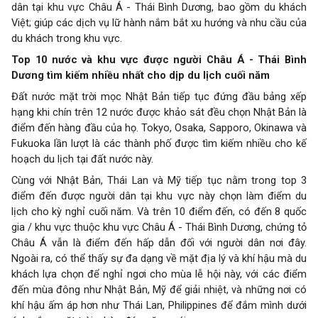
dân tại khu vực Châu Á - Thái Bình Dương, bao gồm du khách
Việt; giúp các dịch vụ lữ hành nắm bắt xu hướng và nhu cầu của
du khách trong khu vực.
Top 10 nước và khu vực được người Châu Á - Thái Bình
Dương tìm kiếm nhiều nhất cho dịp du lịch cuối năm
Đất nước mặt trời mọc Nhật Bản tiếp tục đứng đầu bảng xếp
hạng khi chín trên 12 nước được khảo sát đều chọn Nhật Bản là
điểm đến hàng đầu của họ. Tokyo, Osaka, Sapporo, Okinawa và
Fukuoka lần lượt là các thành phố được tìm kiếm nhiều cho kế
hoạch du lịch tại đất nước này.
Cùng với Nhật Bản, Thái Lan và Mỹ tiếp tục nằm trong top 3
điểm đến được người dân tại khu vực này chọn làm điểm du
lịch cho kỳ nghỉ cuối năm. Và trên 10 điểm đến, có đến 8 quốc
gia / khu vực thuộc khu vực Châu Á - Thái Bình Dương, chứng tỏ
Châu Á vẫn là điểm đến hấp dẫn đối với người dân nơi đây.
Ngoài ra, có thể thấy sự đa dạng về mặt địa lý và khí hậu mà du
khách lựa chọn để nghỉ ngơi cho mùa lễ hội này, với các điểm
đến mùa đông như Nhật Bản, Mỹ để giải nhiệt, và những nơi có
khí hậu ấm áp hơn như Thái Lan, Philippines để đắm mình dưới