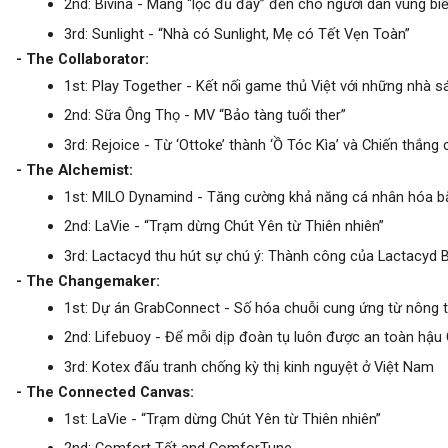
2nd: Bivina - Mang “lộc đủ đầy” đến cho người dân vùng biển
3rd: Sunlight - “Nhà có Sunlight, Mẹ có Tết Vẹn Toàn”
- The Collaborator:
1st: Play Together - Kết nối game thủ Việt với những nhà
2nd: Sữa Ông Thọ - MV “Bảo tàng tuổi ther”
3rd: Rejoice - Từ ‘Ottoke’ thành ‘Ồ Tóc Kìa’ và Chiến thắn
- The Alchemist:
1st: MILO Dynamind - Tăng cường khả năng cá nhân hóa bằ
2nd: LaVie - “Trạm dừng Chút Yên từ Thiên nhiên” 
3rd: Lactacyd thu hút sự chú ý: Thành công của Lactacyd 
- The Changemaker:
1st: Dự án GrabConnect - Số hóa chuỗi cung ứng từ nông 
2nd: Lifebuoy - Để mỗi dịp đoàn tụ luôn được an toàn hậu
3rd: Kotex đấu tranh chống kỳ thị kinh nguyệt ở Việt Nam
- The Connected Canvas:
1st: LaVie - “Trạm dừng Chút Yên từ Thiên nhiên” 