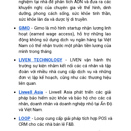
nghiệm tại nhà để phân tích ADN và đưa ra các 
khuyến nghị của chuyên gia về thể hình, dinh 
dưỡng, phong cách sống, sức khỏe tinh thần, 
sức khỏe làn da và dược lý di truyền. 
GIMO
 - Gimo là mô hình startup nhận lương linh 
hoạt (earned wage access), hỗ trợ những lao 
động không sử dụng dịch vụ ngân hàng tại Việt 
Nam có thể nhận trước một phần tiền lương của 
mình trong tháng.
LIVEN TECHNOLOGY
 - LIVEN vận hành thị 
trường sự kiện nhằm kết nối các cá nhân và tập 
đoàn với nhiều nhà cung cấp dịch vụ và những 
đơn vị lập kế hoạch, cũng như các thương hiệu 
liên quan.
Livwell Asia
 - Livwell Asia phát triển các giải 
pháp bảo hiểm sức khỏe và bảo hộ cho các cá 
nhân, doanh nhân và doanh nghiệp nhỏ tại Ấn Độ 
và Việt Nam.
LOOP
 - Loop cung cấp giải pháp tích hợp POS và 
CRM cho các nhà bán lẻ F&B.