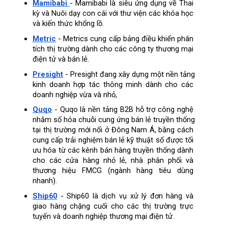
Mamibabi
- Mamibabi là siêu ứng dụng về Thai 
kỳ và Nuôi dạy con cái với thư viện các khóa học 
và kiến thức khổng lồ.
Metric
 - Metrics cung cấp bảng điều khiển phân 
tích thị trường dành cho các công ty thương mại 
điện tử và bán lẻ.
Presight
 - Presight đang xây dựng một nền tảng 
kinh doanh hợp tác thông minh dành cho các 
doanh nghiệp vừa và nhỏ,
Quqo
 - Quqo là nền tảng B2B hỗ trợ công nghệ 
nhằm số hóa chuỗi cung ứng bán lẻ truyền thống 
tại thị trường mới nổi ở Đông Nam Á, bằng cách 
cung cấp trải nghiệm bán lẻ kỹ thuật số được tối 
ưu hóa từ các kênh bán hàng truyền thống dành 
cho các cửa hàng nhỏ lẻ, nhà phân phối và 
thương hiệu FMCG (ngành hàng tiêu dùng 
nhanh).
Ship60
 - Ship60 là dịch vụ xử lý đơn hàng và 
giao hàng chặng cuối cho các thị trường trực 
tuyến và doanh nghiệp thương mại điện tử.