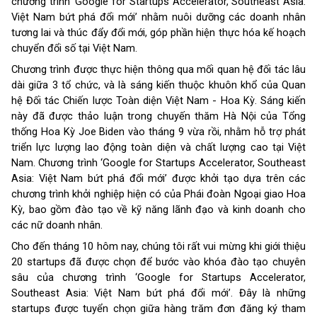
chương trình ‘Google for Startups Accelerator, Southeast Asia: 
Việt Nam bứt phá đổi mới’ nhằm nuôi dưỡng các doanh nhân 
tương lai và thúc đẩy đổi mới, góp phần hiện thực hóa kế hoạch 
chuyển đổi số tại Việt Nam.
Chương trình được thực hiện thông qua mối quan hệ đối tác lâu 
dài giữa 3 tổ chức, và là sáng kiến thuộc khuôn khổ của Quan 
hệ Đối tác Chiến lược Toàn diện Việt Nam - Hoa Kỳ. Sáng kiến 
này đã được thảo luận trong chuyến thăm Hà Nội của Tổng 
thống Hoa Kỳ Joe Biden vào tháng 9 vừa rồi, nhằm hỗ trợ phát 
triển lực lượng lao động toàn diện và chất lượng cao tại Việt 
Nam. Chương trình ‘
Google for Startups Accelerator, Southeast 
Asia: Việt Nam bứt phá đổi mới’ được khởi tạo dựa trên các 
chương trình khởi nghiệp hiện có của Phái đoàn Ngoại giao Hoa 
Kỳ, bao gồm đào tạo về kỹ năng lãnh đạo và kinh doanh cho 
các nữ doanh nhân.
Cho đến tháng 10 hôm nay, chúng tôi rất vui mừng khi giới thiệu 
20 startups đã được chọn để bước vào khóa đào tạo chuyên 
sâu của chương trình ‘Google for Startups Accelerator, 
Southeast Asia: Việt Nam bứt phá đổi mới’. Đây là những 
startups được tuyển chọn giữa hàng trăm đơn đăng ký tham 