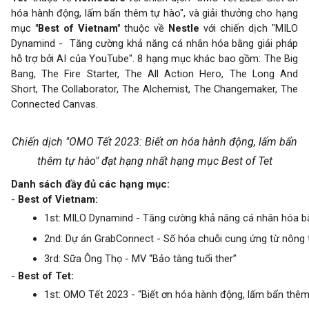
hóa hành động, lấm bẩn thêm tự hào", và giải thưởng cho hạng
mục
"Best of Vietnam"
thuộc về
Nestle
với chiến dịch "MILO
Dynamind - Tăng cường khả năng cá nhân hóa bằng giải pháp
hỗ trợ bởi AI của YouTube". 8 hạng mục khác bao gồm: The Big
Bang, The Fire Starter, The All Action Hero, The Long And
Short, The Collaborator, The Alchemist, The Changemaker, The
Connected Canvas.
Chiến dịch "OMO Tết 2023: Biết ơn hóa hành động, lấm bẩn
thêm tự hào" đạt hạng nhất hạng mục Best of Tet
Danh sách đầy đủ các hạng mục:
-
Best of Vietnam:
1st: MILO Dynamind - Tăng cường khả năng cá nhân hóa bằ
2nd: Dự án GrabConnect - Số hóa chuỗi cung ứng từ nông 
3rd: Sữa Ông Thọ - MV “Bảo tàng tuổi ther”
-
Best of Tet:
1st: OMO Tết 2023 - “Biết ơn hóa hành động, lấm bẩn thêm