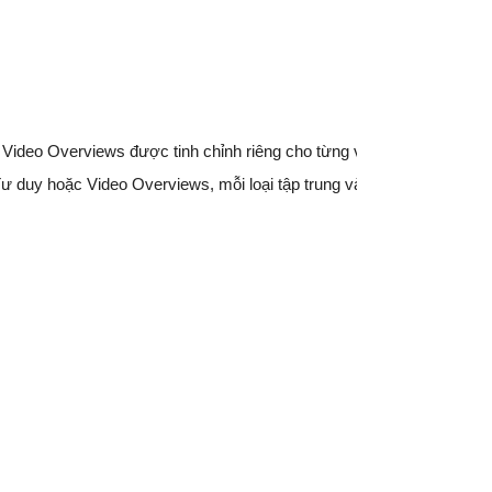
ideo Overviews được tinh chỉnh riêng cho từng vai trò, giúp tiết ki
ồ Tư duy hoặc Video Overviews, mỗi loại tập trung vào một chương kh