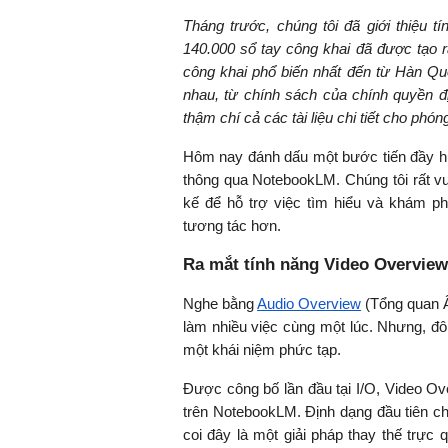
Tháng trước, chúng tôi đã giới thiệu tí
140.000 sổ tay công khai đã được tạo 
công khai phổ biến nhất đến từ Hàn Q
nhau, từ chính sách của chính quyền đ
thậm chí cả các tài liệu chi tiết cho phóng
Hôm nay đánh dấu một bước tiến đầy hứ
thông qua NotebookLM. Chúng tôi rất v
kế để hỗ trợ việc tìm hiểu và khám ph
tương tác hơn.
Ra mắt tính năng Video Overvie
Nghe bằng
Audio Overview
(Tổng quan Âm
làm nhiều việc cùng một lúc. Nhưng, đô
một khái niệm phức tạp.
Được công bố lần đầu tại I/O, Video O
trên NotebookLM. Định dạng đầu tiên ch
coi đây là một giải pháp thay thế trực