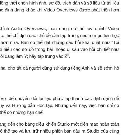
g thời chèn hình ảnh, sơ đồ, trích dẫn và số liệu từ tài liệu
các định dạng khác khi Video Overviews được phát triển hơn
hỉnh Audio Overviews, bạn cũng có thể tùy chỉnh Video
 thể chỉ định các chủ đề cần tập trung, nêu rõ mục tiêu học
 hơn nữa. Bạn có thể đặt những câu hỏi khái quát như "Tôi
i hiểu các sơ đồ trong bài" hoặc đi sâu vào hỏi chi tiết như
ôi đang làm Y; hãy tập trung vào Z".
khai cho tất cả người dùng sử dụng tiếng Anh và sẽ sớm hỗ
vời để chuyển đổi tài liệu phức tạp thành các định dạng dễ
uy và Hướng dẫn Học tập. Nhưng đến nay, việc bạn chỉ có
 thể có những hạn chế.
mang đến cho bảng điều khiển Studio một diện mạo hoàn toàn
ó thể tạo và lưu trữ nhiều phiên bản đầu ra Studio của cùng