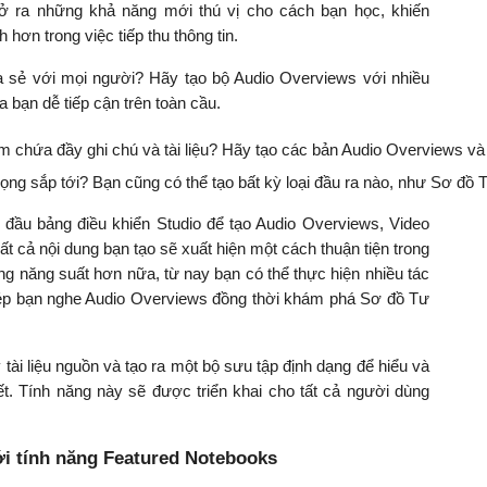
mở ra những khả năng mới thú vị cho cách bạn học, khiến
hơn trong việc tiếp thu thông tin.
a sẻ với mọi người? Hãy tạo bộ Audio Overviews với nhiều
 bạn dễ tiếp cận trên toàn cầu.
 chứa đầy ghi chú và tài liệu? Hãy tạo các bản Audio Overviews và V
trọng sắp tới? Bạn cũng có thể tạo bất kỳ loại đầu ra nào, như Sơ đ
ở đầu bảng điều khiển Studio để tạo Audio Overviews, Video
 cả nội dung bạn tạo sẽ xuất hiện một cách thuận tiện trong
ng năng suất hơn nữa, từ nay bạn có thể thực hiện nhiều tác
phép bạn nghe Audio Overviews đồng thời khám phá Sơ đồ Tư
y tài liệu nguồn và tạo ra một bộ sưu tập định dạng để hiểu và
t. Tính năng này sẽ được triển khai cho tất cả người dùng
ới tính năng Featured Notebooks