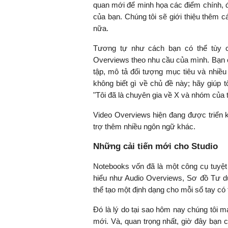
quan mới để minh họa các điểm chính, đồn
của bạn. Chúng tôi sẽ giới thiệu thêm 
nữa.
Tương tự như cách bạn có thể tùy c
Overviews theo nhu cầu của mình. Bạn có
tập, mô tả đối tượng mục tiêu và nhiều
không biết gì về chủ đề này; hãy giúp tô
"Tôi đã là chuyên gia về X và nhóm của t
Video Overviews hiện đang được triển 
trợ thêm nhiều ngôn ngữ khác.
Những cải tiến mới cho Studio
Notebooks vốn đã là một công cụ tuyệt 
hiểu như Audio Overviews, Sơ đồ Tư d
thể tạo một định dạng cho mỗi sổ tay có
Đó là lý do tại sao hôm nay chúng tôi 
mới. Và, quan trọng nhất, giờ đây bạn c