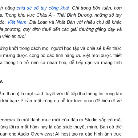
nh năng
chia sẻ sổ tay công khai
. Chỉ trong bốn tuần, hơn
ra. Trong khu vực Châu Á - Thái Bình Dương, những sổ tay
uốc,
Việt Nam
, Đài Loan và Nhật Bản với nhiều chủ đề khác
ịa phương, quy định thuế đến các giải thưởng giảng dạy và
 viên tin tức!
ng khởi trong cách mọi người học tập và chia sẻ kiến thức
ui mừng được công bố các tính năng ưu việt mới được thiết
á thông tin trở nên cá nhân hóa, dễ tiếp cận và mang tính
ws
 thanh) là một cách tuyệt vời để tiếp thu thông tin trong khi
i khi bạn sẽ cần một công cụ hỗ trợ trực quan để hiểu rõ về
verviews là một danh mục mới của đầu ra Studio sắp có mặt
úng tôi ra mắt hôm nay là các slide thuyết minh. Bạn có thể
 quan cho Audio Overviews: AI host tạo ra các hình ảnh trực