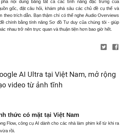
há nội dung bằng tất cả các tính năng đặc trưng của
guồn gốc, đặt câu hỏi, khám phá sâu các chủ đề cụ thể và
kèm theo trích dẫn. Bạn thậm chí có thể nghe Audio Overviews
ề chính bằng tính năng Sơ đồ Tư duy của chúng tôi - giúp
ác nhau trở nên trực quan và thuận tiện hơn bao giờ hết.
Google AI Ultra tại Việt Nam, mở rộng
ạo video từ ảnh tĩnh
nh thức có mặt tại Việt Nam
ong Flow, công cụ AI dành cho các nhà làm phim kể từ khi ra
vừa rồi.