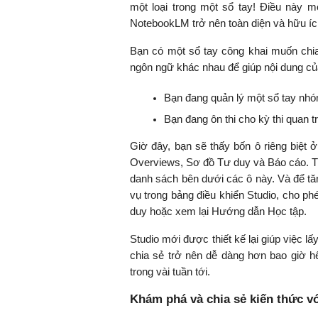
một loại trong một sổ tay! Điều này 
NotebookLM trở nên toàn diện và hữu ích 
Bạn có một sổ tay công khai muốn chi
ngôn ngữ khác nhau để giúp nội dung của
Bạn đang quản lý một sổ tay nhóm
Bạn đang ôn thi cho kỳ thi quan 
Giờ đây, bạn sẽ thấy bốn ô riêng biệt 
Overviews, Sơ đồ Tư duy và Báo cáo. Tất
danh sách bên dưới các ô này. Và để tă
vụ trong bảng điều khiển Studio, cho 
duy hoặc xem lại Hướng dẫn Học tập.
Studio mới được thiết kế lại giúp việc lấ
chia sẻ trở nên dễ dàng hơn bao giờ hế
trong vài tuần tới.
Khám phá và chia sẻ kiến thức v