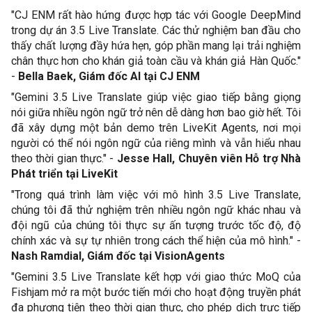
"CJ ENM rất hào hứng được hợp tác với Google DeepMind 
trong dự án 3.5 Live Translate. Các thử nghiệm ban đầu cho 
thấy chất lượng đầy hứa hẹn, góp phần mang lại trải nghiệm 
chân thực hơn cho khán giả toàn cầu và khán giả Hàn Quốc." 
- 
Bella Baek, Giám đốc AI tại CJ ENM
"Gemini 3.5 Live Translate giúp việc giao tiếp bằng giọng 
nói giữa nhiều ngôn ngữ trở nên dễ dàng hơn bao giờ hết. Tôi 
đã xây dựng một bản demo trên LiveKit Agents, nơi mọi 
người có thể nói ngôn ngữ của riêng mình và vẫn hiểu nhau 
theo thời gian thực." - 
Jesse Hall, Chuyên viên Hỗ trợ Nhà 
Phát triển tại LiveKit
"Trong quá trình làm việc với mô hình 3.5 Live Translate, 
chúng tôi đã thử nghiệm trên nhiều ngôn ngữ khác nhau và 
đội ngũ của chúng tôi thực sự ấn tượng trước tốc độ, độ 
chính xác và sự tự nhiên trong cách thể hiện của mô hình." -
Nash Ramdial, Giám đốc tại VisionAgents 
"Gemini 3.5 Live Translate kết hợp với giao thức MoQ của 
Fishjam mở ra một bước tiến mới cho hoạt động truyền phát 
đa phương tiện theo thời gian thực, cho phép dịch trực tiếp 