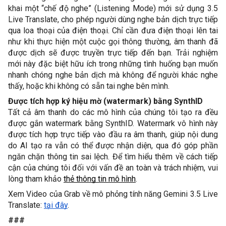
khai một “chế độ nghe” (Listening Mode) mới sử dụng 3.5 
Live Translate, cho phép người dùng nghe bản dịch trực tiếp 
qua loa thoại của điện thoại. Chỉ cần đưa điện thoại lên tai 
như khi thực hiện một cuộc gọi thông thường, âm thanh đã 
được dịch sẽ được truyền trực tiếp đến bạn. Trải nghiệm 
mới này đặc biệt hữu ích trong những tình huống bạn muốn 
nhanh chóng nghe bản dịch mà không để người khác nghe 
thấy, hoặc khi không có sẵn tai nghe bên mình. 
Được tích hợp ký hiệu mờ (watermark) bằng SynthID
Tất cả âm thanh do các mô hình của chúng tôi tạo ra đều 
được gắn watermark bằng SynthID. Watermark vô hình này 
được tích hợp trực tiếp vào đầu ra âm thanh, giúp nội dung 
do AI tạo ra vẫn có thể được nhận diện, qua đó góp phần 
ngăn chặn thông tin sai lệch. Để tìm hiểu thêm về cách tiếp 
cận của chúng tôi đối với vấn đề an toàn và trách nhiệm, vui 
lòng tham khảo 
thẻ thông tin mô hình
.
Xem Video của Grab về mô phỏng tính năng Gemini 3.5 Live 
Translate: 
tại đây
.
###