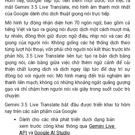
Hôm nay, Google tiếp tục tiến thêm một bước với việc ra 
mắt Gemini 3.5 Live Translate, mô hình âm thanh mới nhất 
của Google dành cho dịch thuật giọng nói trực tiếp. 
Mô hình tự động nhận diện hơn 70 ngôn ngữ, bao gồm cả 
tiếng Việt và tạo ra giọng nói được dịch một cách mượt mà, 
tự nhiên, đồng thời giữ được ngữ điệu, nhịp nói và cao độ 
giọng của người nói. Không giống các hệ thống dịch theo 
từng lượt hội thoại, vốn phải chờ người nói kết thúc trước khi 
phản hồi, 3.5 Live Translate liên tục tạo ra bản dịch bằng 
giọng nói, cân bằng giữa việc chờ thêm ngữ cảnh để cải 
thiện chất lượng dịch và dịch ngay lập tức để duy trì sự 
đồng bộ với người nói. Mô hình mang đến trải nghiệm âm 
thanh liền mạch, không có những khoảng ngắt quãng gượng 
gạo và chỉ chậm hơn người nói vài giây trong suốt cuộc trò 
chuyện. 
Gemini 3.5 Live Translate bắt đầu được triển khai từ hôm 
nay trên các sản phẩm của Google: 
Dành cho các nhà phát triển dưới dạng bản 
xem trước công khai thông qua 
Gemini Live 
API
 và 
Google AI Studio