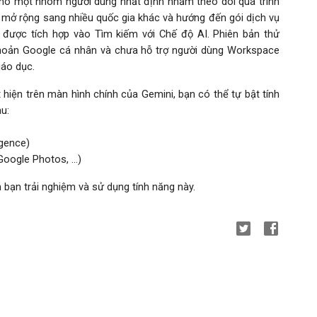
cho một nhóm người dùng nhất định nhằm theo dõi quá trình
hi mở rộng sang nhiều quốc gia khác và hướng đến gói dịch vụ
 được tích hợp vào Tìm kiếm với Chế độ AI. Phiên bản thử
khoản Google cá nhân và chưa hỗ trợ người dùng Workspace
iáo dục.
 hiện trên màn hình chính của Gemini, bạn có thể tự bật tính
u:
igence)
Google Photos, …)
bạn trải nghiệm và sử dụng tính năng này.