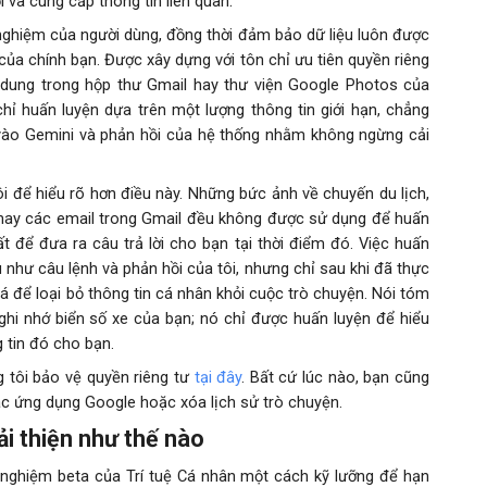
.
i và cung cấp thông tin liên quan
 nghiệm của người dùng, đồng thời đảm bảo dữ liệu luôn được
ủa chính bạn. Được xây dựng với tôn chỉ ưu tiên quyền riêng
i dung trong hộp thư Gmail hay thư viện Google Photos của
hỉ huấn luyện dựa trên một lượng thông tin giới hạn, chẳng
vào Gemini và phản hồi của hệ thống nhằm không ngừng cải
tôi để hiểu rõ hơn điều này. Những bức ảnh về chuyến du lịch,
 hay các email trong Gmail đều không được sử dụng để huấn
t để đưa ra câu trả lời cho bạn tại thời điểm đó. Việc huấn
 như câu lệnh và phản hồi của tôi, nhưng chỉ sau khi đã thực
 để loại bỏ thông tin cá nhân khỏi cuộc trò chuyện. Nói tóm
ghi nhớ biển số xe của bạn; nó chỉ được huấn luyện để hiểu
g tin đó cho bạn.
 tôi bảo vệ quyền riêng tư
tại đây
. Bất cứ lúc nào, bạn cũng
các ứng dụng Google hoặc xóa lịch sử trò chuyện.
ải thiện như thế nào
 nghiệm beta của Trí tuệ Cá nhân một cách kỹ lưỡng để hạn