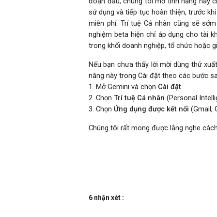
đoạn đầu, chúng tôi mở tính năng này 
sử dụng và tiếp tục hoàn thiện, trước k
miễn phí. Trí tuệ Cá nhân cũng sẽ sớm
nghiệm beta hiện chỉ áp dụng cho tài 
trong khối doanh nghiệp, tổ chức hoặc g
Nếu bạn chưa thấy lời mời dùng thử xuất
năng này trong Cài đặt theo các bước sa
1. Mở Gemini và chọn
Cài đặt
2. Chọn
Trí tuệ Cá nhân
(Personal Intell
3. Chọn
Ứng dụng được kết nối
(Gmail, 
Chúng tôi rất mong được lắng nghe cách 
6 nhận xét :