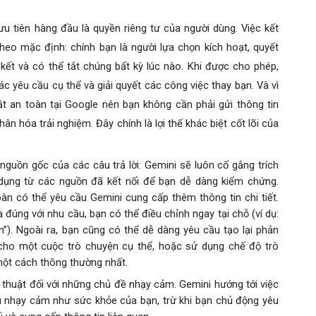
ưu tiên hàng đầu là quyền riêng tư của người dùng. Việc kết
theo mặc định: chính bạn là người lựa chọn kích hoạt, quyết
kết và có thể tắt chúng bất kỳ lúc nào
. Khi được cho phép,
các yêu cầu cụ thể và giải quyết các công việc thay bạn. Và vì
t an toàn tại Google nên bạn không cần phải gửi thông tin
n hóa trải nghiệm. Đây chính là lợi thế khác biệt cốt lõi của
guồn gốc của các câu trả lời: Gemini sẽ luôn cố gắng trích
 dụng từ các nguồn đã kết nối để bạn dễ dàng kiểm chứng.
oàn có thể yêu cầu Gemini cung cấp thêm thông tin chi tiết.
úng với nhu cầu, bạn có thể điều chỉnh ngay tại chỗ (ví dụ:
n”). Ngoài ra, bạn cũng có thể dễ dàng yêu cầu tạo lại phản
cho một cuộc trò chuyện cụ thể, hoặc sử dụng chế độ trò
.
một cách thông thường nhất
ỹ thuật đối với những chủ đề nhạy cảm. Gemini hướng tới việc
iệu nhạy cảm như sức khỏe của bạn, trừ khi bạn chủ động yêu