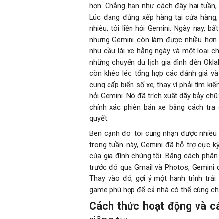
hơn. Chẳng hạn như cách đây hai tuần, 
Lúc đang đứng xếp hàng tại cửa hàng, 
nhiêu, tôi liền hỏi Gemini. Ngày nay, b
nhưng Gemini còn làm được nhiều hơn t
nhu cầu lái xe hằng ngày và một loại ch
những chuyến du lịch gia đình đến Okl
còn khéo léo tổng hợp các đánh giá và 
cung cấp biển số xe, thay vì phải tìm ki
hỏi Gemini. Nó đã trích xuất dãy bảy chữ
chính xác phiên bản xe bằng cách tra c
quyết.
Bên cạnh đó, tôi cũng nhận được nhiều gợ
trong tuần này, Gemini đã hỗ trợ cực k
của gia đình chúng tôi. Bằng cách phân
trước đó qua Gmail và Photos, Gemini 
Thay vào đó, gợi ý một hành trình tr
game phù hợp để cả nhà có thể cùng chơ
Cách thức hoạt động và cá