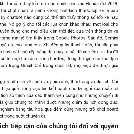
khi tôi cần thay lốp mới cho chiếc minivan Honda đời 2019.
tôi chợt nhận ra mình không biết kích thước lốp xe là bao
ất kỳ chatbot nào cũng có thể tìm thấy thông số lốp xe này,
hế. Nó gợi ý cho tôi các lựa chọn khác nhau: một loại cho
uyên dụng cho mọi điều kiện thời tiết, dựa trên thông tin về
ahoma mà nó tìm thấy trong Google Photos. Sau đó, Gemini
giá cả cho từng loại. Khi đến quầy thanh toán, tôi cần phải
ếm hay mất chỗ xếp hàng để chạy ra bãi đỗ xe kiểm tra, tôi đã
 số từ một bức ảnh trong Photos, đồng thời giúp tôi xác định
ứu trong Gmail. Chỉ trong chốc lát, mọi việc đã được giải
i ý hữu ích về sách vở, phim ảnh, thời trang và du lịch. Chỉ
ỳ hiệu quả trong việc lên kế hoạch cho kỳ nghỉ xuân sắp tới
 tích sở thích của các thành viên cũng như những chuyến đi
đã giúp chúng tôi tránh được những điểm du lịch đông đúc.
ải nghiệm bằng tàu hoả qua đêm cùng những trò chơi board
i.
i trong suốt chuyến đ
ch tiếp cận của chúng tôi đối với quyền