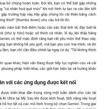
 loại bỏ chúng hoàn toàn. Đôi khi, bạn có thể bắt gặp những
ạng “cá nhân hoá quá mức” khi mô hình tự tạo ra các liên kết
 gặp trường hợp này, hãy giúp chúng tôi cải thiện bằng cách
.
ông thích” (thumbs down) cho câu trả lời đó
iệc nắm bắt thời điểm hoặc các sắc thái tinh tế, đặc biệt là
ệ (như ly hôn) hoặc sở thích cá nhân. Ví dụ, khi thấy hàng
Gemini có thể mặc định rằng bạn rất yêu môn thể thao này.
ọng: bạn không hề yêu golf, mà bạn yêu con trai mình, và đó
 lầm, bạn chỉ cần điều chỉnh lại ngay (ví dụ: “Tôi không thích
ên quan khác, hiện vẫn đang được tiếp tục nghiên cứu và cải
về phương pháp triển khai, các giới hạn hiện tại và hướng khắc
ân với các ứng dụng được kết nối
 được triển khai dần trong vòng một tuần dành cho các tài
 AI Ultra tại Mỹ.
Sau khi được kích hoạt, tính năng này hoạt
i hỗ trợ tất cả các mô hình trong bộ chọn Gemini. Trong giai