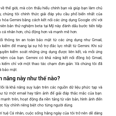
 về thế giới, mà còn thấu hiểu chính bạn và giúp bạn làm chủ
 chúng tôi chính thức giải đáp yêu cầu phổ biến nhất của
n hóa Gemini bằng cách kết nối các ứng dụng Google chỉ với
hiên bản thử nghiệm beta tại Mỹ này đánh dấu bước tiến tiếp
nên cá nhân hơn, chủ động hơn và mạnh mẽ hơn.
ối thông tin an toàn bảo mật từ các ứng dụng như Gmail,
kiếm để mang lại sự hỗ trợ đắc lực nhất từ Gemini. Khi sử
quyền kiểm soát những ứng dụng được liên kết, và mỗi ứng
hiệm của bạn. Gemini có khả năng kết nối đồng bộ Gmail,
kiếm chỉ với một thao tác chạm đơn giản. Và chúng tôi đã
và bảo mật.
h năng này như thế nào?
lõi là khả năng suy luận trên các nguồn dữ liệu phức tạp và
 như từ một email hay tấm ảnh để giải đáp thắc mắc của bạn.
ế mạnh trên, hoạt động đa nền tảng từ văn bản, hình ảnh đến
c tùy chỉnh riêng biệt cho từng người dùng.
rí tuệ Cá nhân, cuộc sống hằng ngày của tôi trở nên dễ dàng