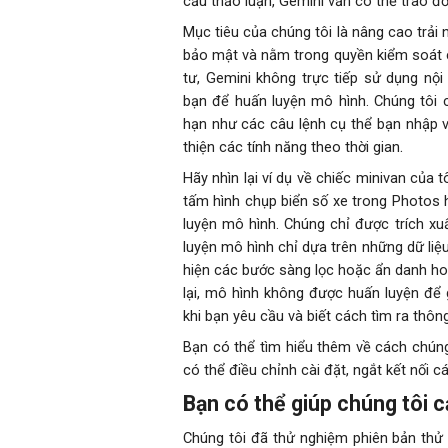
cầu thảo luận, Gemini vẫn có thể trao đổ
Mục tiêu của chúng tôi là nâng cao trải
bảo mật và nằm trong quyền kiểm soát c
tư, Gemini không trực tiếp sử dụng nộ
bạn để huấn luyện mô hình. Chúng tôi c
hạn như các câu lệnh cụ thể bạn nhập 
.
thiện các tính năng theo thời gian
Hãy nhìn lại ví dụ về chiếc minivan của 
tấm hình chụp biển số xe trong Photos
luyện mô hình. Chúng chỉ được trích xuấ
luyện mô hình chỉ dựa trên những dữ liệu
hiện các bước sàng lọc hoặc ẩn danh hoá
lại, mô hình không được huấn luyện để 
khi bạn yêu cầu và biết cách tìm ra thôn
Bạn có thể tìm hiểu thêm về cách chúng
có thể điều chỉnh cài đặt, ngắt kết nối 
Bạn có thể giúp chúng tôi c
Chúng tôi đã thử nghiệm phiên bản thử