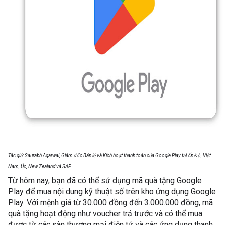
Tác giả: Saurabh Agarwal, Giám đốc Bán lẻ và Kích hoạt thanh toán của Google Play tại Ấn Độ, Việt
Nam, Úc, New Zealand và SAF
Từ hôm nay, bạn đã có thể sử dụng mã quà tặng Google
Play để mua nội dung kỹ thuật số trên kho ứng dụng Google
Play. Với mệnh giá từ 30.000 đồng đến 3.000.000 đồng, mã
quà tặng hoạt động như voucher trả trước và có thể mua
được từ các sàn thương mại điện tử và các ứng dụng thanh