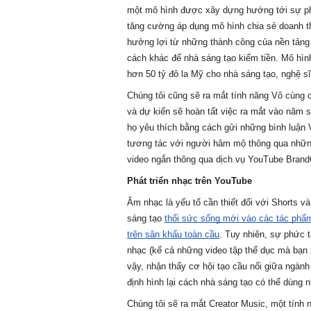
một mô hình được xây dựng hướng tới sự phát 
tăng cường áp dụng mô hình chia sẻ doanh thu
hưởng lợi từ những thành công của nền tảng 
cách khác để nhà sáng tạo kiếm tiền. Mô hình
hơn 50 tỷ đô la Mỹ cho nhà sáng tạo, nghệ sĩ
Chúng tôi cũng sẽ ra mắt tính năng Vô cùng 
và dự kiến sẽ hoàn tất việc ra mắt vào năm s
họ yêu thích bằng cách gửi những bình luận 
tương tác với người hâm mộ thông qua những 
video ngắn thông qua dịch vụ YouTube Brand
Phát triển nhạc trên YouTube
Âm nhạc là yếu tố cần thiết đối với Shorts v
sáng tạo 
thổi sức sống mới vào các tác phẩm
trên sân khấu toàn cầu
. Tuy nhiên, sự phức t
nhạc (kể cả những video tập thể dục mà bạn 
vậy, nhận thấy cơ hội tạo cầu nối giữa ngành
định hình lại cách nhà sáng tạo có thể dùng 
Chúng tôi sẽ ra mắt Creator Music, một tính 