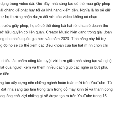
ng trong video dài. Giờ đây, nhà sáng tạo có thể mua giấy phép 
 chăng để phát huy tối đa khả năng kiếm tiền. Nghĩa là họ sẽ giữ 
hư họ thường nhận được đối với các video không có nhạc. 
ước giấy phép, họ sẽ có thể dùng bài hát rồi chia sẻ doanh thu 
ở hữu quyền có liên quan. Creator Music hiện đang trong giai đoạn 
g cho nhiều quốc gia hơn vào năm 2023. Tính năng này hỗ trợ 
ng đó họ sẽ có thể xem các điều khoản của bài hát mình chọn chỉ 
 nhiều tác phẩm cộng tác tuyệt vời hơn giữa nhà sáng tạo và nghệ 
hát của người xem và thêm nhiều cách giúp các nghệ sĩ bứt phá, 
 tiền. 
áng tạo xây dựng nên những ngành hoàn toàn mới trên YouTube. Từ 
đặt nhà sáng tạo làm trọng tâm trong cỗ máy kinh tế và thành công 
óng lòng chờ đợi những gì sẽ được tạo ra trên YouTube trong 15 