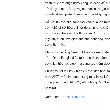
danh mục âm nhạc ngày càng đa dạng để sử dụ
sử dụng nhạc chất lượng cao với mức giá phải
nguyên được phần doanh thu chia sẻ giống n
Đối với những nhà sáng tạo không muốn mua tr
với nghệ sĩ sở hữu bài hát đó và những chủ s
thử nghiệm beta ở Hoa Kỳ và sẽ được mở rộn
một quy trình đơn giản cho nhà sáng tạo, tro
trong tích tắc.
Chúng tôi tin rằng Creator Music sẽ mang đến
sĩ, thêm nhiều giai điệu mới cho danh sách p
trong khi tiếp tục giúp nhà sáng tạo kiếm được
Chúng tôi rất vui khi được chứng kiến nhà s
năm 2007, mô hình của chúng tôi vốn đã luôn 
chung của chúng tôi. Vậy nên chúng tôi rất n
năm tới.
Xem thêm tại: 
YouTube Link