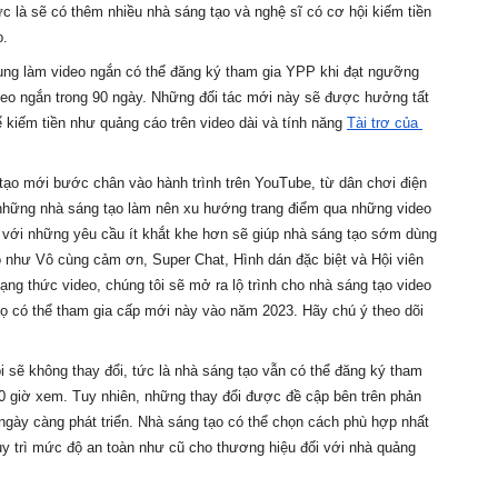
c là sẽ có thêm nhiều nhà sáng tạo và nghệ sĩ có cơ hội kiếm tiền 
o.
ung làm video ngắn có thể đăng ký tham gia YPP khi đạt ngưỡng 
deo ngắn trong 90 ngày. Những đối tác mới này sẽ được hưởng tất 
 kiếm tiền như quảng cáo trên video dài và tính năng 
Tài trợ của 
ạo mới bước chân vào hành trình trên YouTube, từ dân chơi điện 
những nhà sáng tạo làm nên xu hướng trang điểm qua những video 
ới những yêu cầu ít khắt khe hơn sẽ giúp nhà sáng tạo sớm dùng 
như Vô cùng cảm ơn, Super Chat, Hình dán đặc biệt và Hội viên 
ng thức video, chúng tôi sẽ mở ra lộ trình cho nhà sáng tạo video 
 họ có thể tham gia cấp mới này vào năm 2023. Hãy chú ý theo dõi 
ôi sẽ không thay đổi, tức là nhà sáng tạo vẫn có thể đăng ký tham 
0 giờ xem. Tuy nhiên, những thay đổi được đề cập bên trên phản 
gày càng phát triển. Nhà sáng tạo có thể chọn cách phù hợp nhất 
uy trì mức độ an toàn như cũ cho thương hiệu đối với nhà quảng 