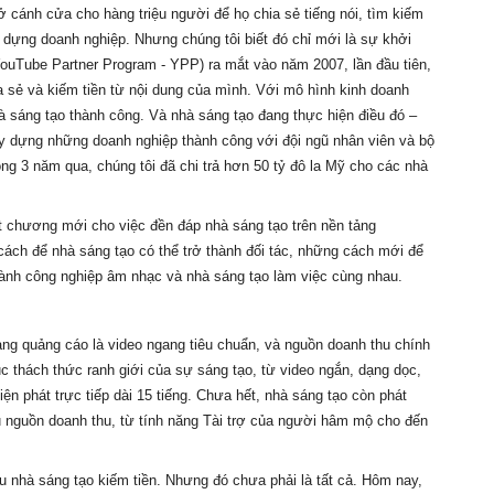
cánh cửa cho hàng triệu người để họ chia sẻ tiếng nói, tìm kiếm 
 dựng doanh nghiệp. Nhưng chúng tôi biết đó chỉ mới là sự khởi 
ouTube Partner Program - YPP) ra mắt vào năm 2007, lần đầu tiên, 
 sẻ và kiếm tiền từ nội dung của mình. Với mô hình kinh doanh 
hà sáng tạo thành công. Và nhà sáng tạo đang thực hiện điều đó
 – 
 dựng những doanh nghiệp thành công với đội ngũ nhân viên và bộ 
g 3 năm qua, chúng tôi đã chi trả hơn 50 tỷ đô la Mỹ cho các nhà 
t chương mới cho việc đền đáp nhà sáng tạo trên nền tảng 
cách để nhà sáng tạo có thể trở thành đối tác, những cách mới để 
ngành công nghiệp âm nhạc và nhà sáng tạo làm việc cùng nhau.
g quảng cáo là video ngang tiêu chuẩn, và nguồn doanh thu chính 
ục thách thức ranh giới của sự sáng tạo, từ video ngắn, dạng dọc, 
iện phát trực tiếp dài 15 tiếng. Chưa hết, nhà sáng tạo còn phát 
u nguồn doanh thu, từ tính năng Tài trợ của người hâm mộ cho đến 
 để hơn 2 triệu nhà sáng tạo kiếm tiền. Nhưng đó chưa phải là tất cả. Hôm nay, 