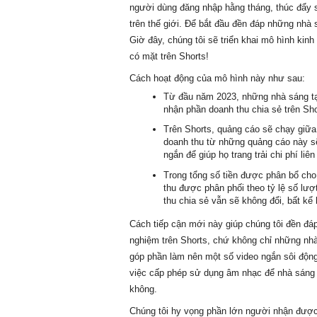
người dùng đăng nhập hằng tháng, thúc đẩy 
trên thế giới. Để bắt đầu đền đáp những nhà 
Giờ đây, chúng tôi sẽ triển khai mô hình kin
có mặt trên Shorts!
Cách hoạt động của mô hình này như sau: 
Từ đầu năm 2023, những nhà sáng tạ
nhận phần doanh thu chia sẻ trên Sho
Trên Shorts, quảng cáo sẽ chạy giữa 
doanh thu từ những quảng cáo này sẽ
ngắn để giúp họ trang trải chi phí li
Trong tổng số tiền được phân bổ cho
thu được phân phối theo tỷ lệ số lượ
thu chia sẻ vẫn sẽ không đổi, bất kể
Cách tiếp cận mới này giúp chúng tôi đền đáp
nghiệm trên Shorts, chứ không chỉ những nhà
góp phần làm nên một số video ngắn sôi động
việc cấp phép sử dụng âm nhạc để nhà sáng t
không.
Chúng tôi hy vọng phần lớn người nhận được