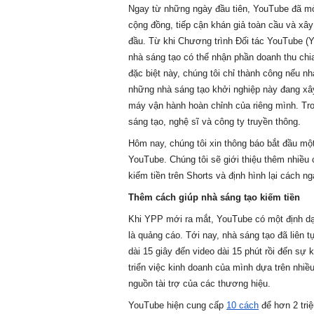
Ngay từ những ngày đầu tiên, YouTube đã mở 
cộng đồng, tiếp cận khán giả toàn cầu và xây
đầu. Từ khi Chương trình Đối tác YouTube (Y
nhà sáng tạo có thể nhận phần doanh thu chia
đặc biệt này, chúng tôi chỉ thành công nếu n
những nhà sáng tạo khởi nghiệp này đang xây
máy vận hành hoàn chỉnh của riêng mình. Tron
sáng tạo, nghệ sĩ và công ty truyền thông
. 
Hôm nay, chúng tôi xin thông báo bắt đầu mộ
YouTube. Chúng tôi sẽ giới thiệu thêm nhiều 
kiếm tiền trên Shorts và định hình lại cách 
Thêm cách giúp nhà sáng tạo kiếm tiền
Khi YPP mới ra mắt, YouTube có một định dạn
là quảng cáo. Tới nay, nhà sáng tạo đã liên t
dài 15 giây đến video dài 15 phút rồi đến sự k
triển việc kinh doanh của mình dựa trên nhiề
nguồn tài trợ của các thương hiệu. 
YouTube hiện cung cấp 
10 cách