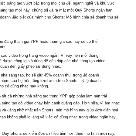
sức sáng tạo vượt bậc trong mọi chủ đề, ngành nghề và khu vực 
sáng tạo mới này, chúng tôi đã ra mắt một Quỹ Shorts ngắn hạn. 
h doanh đặc biệt của mình cho Shorts: Mô hình chia sẻ doanh thu sẽ 
o đang tham gia YPP hoặc tham gia sau này sẽ có thể 
rts.
các video trong trang video ngắn. Vì vậy nên mỗi tháng, 
 được cộng lại và dùng để đền đáp các nhà sáng tạo video 
ên quan đến giấy phép sử dụng nhạc.
 nhà sáng tạo, họ sẽ giữ 45% doanh thu, trong đó doanh 
t xem của họ trên tổng lượt xem trên Shorts. Tỷ lệ doanh 
 họ có dùng nhạc hay không.
 tất cả những nhà sáng tạo trong YPP góp phần làm nên trải 
 sáng tạo có video chạy bên cạnh quảng cáo. 
Hơn nữa, vì âm nhạc 
 và đáng nhớ nhất trên Shorts, nên mô hình này giúp đơn giản hoá 
ạo không phải lo lắng về việc có dùng nhạc trong video ngắn hay 
 Quỹ Shorts sẽ kiếm được nhiều tiền hơn theo mô hình mới này, 