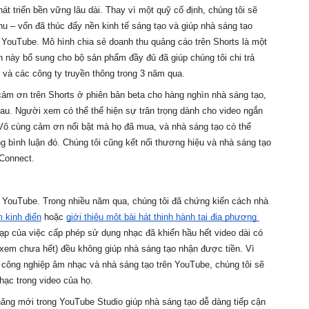
triển bền vững lâu dài. Thay vì một quỹ cố định, chúng tôi sẽ 
 – vốn đã thúc đẩy nền kinh tế sáng tạo và giúp nhà sáng tạo 
YouTube. Mô hình chia sẻ doanh thu quảng cáo trên Shorts là một 
 này bổ sung cho bộ sản phẩm đầy đủ đã giúp chúng tôi chi trả 
 và các công ty truyền thông trong 3 năm qua.
cảm ơn trên Shorts ở phiên bản beta cho hàng nghìn nhà sáng tạo, 
au. Người xem có thể thể hiện sự trân trọng dành cho video ngắn 
Vô cùng cảm ơn nổi bật mà họ đã mua, và nhà sáng tạo có thể 
bình luận đó. Chúng tôi cũng kết nối thương hiệu và nhà sáng tạo 
Connect.
à YouTube. Trong nhiều năm qua, chúng tôi đã chứng kiến cách nhà 
 kinh điển
 hoặc 
giới thiệu một bài hát thịnh hành tại địa phương 
ạp của việc cấp phép sử dụng nhạc đã khiến hầu hết video dài có 
xem chưa hết) đều không giúp nhà sáng tạo nhận được tiền. Vì 
 công nghiệp âm nhạc và nhà sáng tạo trên YouTube, chúng tôi sẽ 
nhạc
trong video của họ.
năng mới trong YouTube Studio giúp nhà sáng tạo dễ dàng tiếp cận 