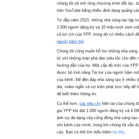
chúng tôi sẽ mở rộng chương trình đối tác, tứ
trên YouTube bằng nhiều định dạng quảng cá
Từ đầu năm 2023, những nhà sáng tạo tập tr
1.000 người đăng ký và 10 triệu lượt xem vi
cả lợi ích của YPP, trong đó có nhiều cách để
người hâm mộ
. 
Chúng tôi cũng muốn hỗ trợ những nhà sáng t
tử với những màn phá đảo siêu tốc cho đến 
hướng dẫn của họ. Một cấp độ mới của YPP v
được bộ tính năng Tài trợ của người hâm mộ 
của kênh. Để đền đáp nhà sáng tạo ở nhiều dạ
dài, video ngắn và sự kiện phát trực tiếp để
để biết thêm thông tin.
Cụ thể hơn, 
các tiêu chí
 hiện tại của chúng t
gia YPP khi đạt 1.000 người đăng ký và 4.00
ánh sự đa dạng của cộng đồng nhà sáng tạo n
với kênh của mình, trong khi chúng tôi vẫn d
cáo. Bạn có thể tìm hiểu thêm 
tại đây
. 