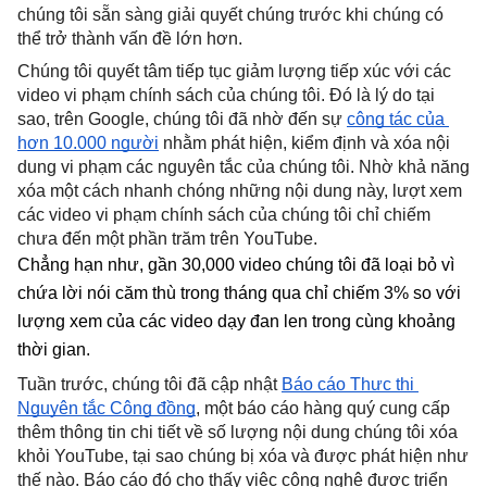
chúng tôi sẵn sàng giải quyết chúng trước khi chúng có 
thể trở thành vấn đề lớn hơn.
Chúng tôi quyết tâm tiếp tục giảm lượng tiếp xúc với các 
video vi phạm chính sách của chúng tôi. Đó là lý do tại 
sao, trên Google, chúng tôi đã nhờ đến sự 
cộng tác của 
hơn 10.000 người
 nhằm phát hiện, kiểm định và xóa nội 
dung vi phạm các nguyên tắc của chúng tôi. Nhờ khả năng 
xóa một cách nhanh chóng những nội dung này, lượt xem 
các video vi phạm chính sách của chúng tôi chỉ chiếm 
chưa đến một phần trăm trên YouTube.
Chẳng hạn như, gần 30,000 video chúng tôi đã loại bỏ vì 
chứa lời nói căm thù trong tháng qua chỉ chiếm 3% so với 
lượng xem của các video dạy đan len trong cùng khoảng 
thời gian.
Tuần trước, chúng tôi đã cập nhật 
Báo cáo Thực thi 
Nguyên tắc Cộng đồng
, một báo cáo hàng quý cung cấp 
thêm thông tin chi tiết về số lượng nội dung chúng tôi xóa 
khỏi YouTube, tại sao chúng bị xóa và được phát hiện như 
thế nào. Báo cáo đó cho thấy việc công nghệ được triển 