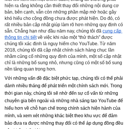
hiện ra rằng không cần thiết thay đổi những nội dung cơ 
bản, bên cạnh, vẫn còn những phần mập mờ hoặc gây 
khó hiểu cho cộng đồng chưa được phát hiện. Do đó, có 
rất nhiều bản cập nhật giúp làm rõ hơn những quy định có 
sẵn. Chẳng hạn như đầu năm nay, chúng tôi đã 
cung cấp 
thông tin chi tiết
 về việc khi nào một “thử thách” được 
chúng tôi xác định là nguy hiểm cho YouTube. Từ năm 
2018, chúng tôi đã cập nhật chính sách hàng chục lần 
nhằm củng cố những quy định của mình, một số cập nhật 
chỉ là những bổ sung nhỏ, nhưng cũng có một số bổ sung 
nền tảng quan trọng hơn.
Với những vấn đề đặc biệt phức tạp, chúng tôi có thể phải 
dành nhiều tháng để phát triển một chính sách mới. Trong 
thời gian này, chúng tôi sẽ nhờ đến sự cố vấn từ những 
chuyên gia bên ngoài và những nhà sáng tạo YouTube để 
hiểu hơn về chỗ hạn chế trong chính sách hiện hành của 
mình, và xem xét những khác biệt theo khu vực để đảm 
bảo đưa ra được những thay đổi có thể áp dụng đồng đều 