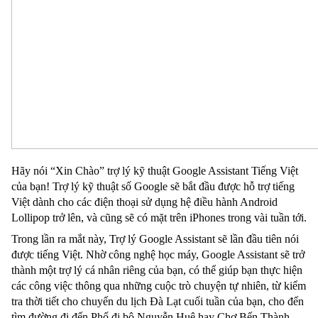
Hãy nói “Xin Chào” trợ lý kỹ thuật Google Assistant Tiếng Việt 
của bạn! Trợ lý kỹ thuật số Google sẽ bắt đầu được hỗ trợ tiếng 
Việt dành cho các điện thoại sử dụng hệ điều hành Android 
Lollipop trở lên, và cũng sẽ có mặt trên iPhones trong vài tuần tới.
Trong lần ra mắt này, Trợ lý Google Assistant sẽ lần đầu tiên nói 
được tiếng Việt. Nhờ công nghệ học máy, Google Assistant sẽ trở 
thành một trợ lý cá nhân riêng của bạn, có thể giúp bạn thực hiện 
các công việc thông qua những cuộc trò chuyện tự nhiên, từ kiểm 
tra thời tiết cho chuyến du lịch Đà Lạt cuối tuần của bạn, cho đến 
tìm đường đi đến Phố đi bộ Nguyễn Huệ hay Chợ Bến Thành 