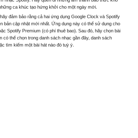
âm nhạc Spotify. Hãy quên đi những âm thanh báo thức khó 
n những ca khúc tạo hứng khởi cho một ngày mới.
 hãy đảm bảo rằng cả hai ứng dụng Google Clock và Spotify 
lên bản cập nhật mới nhất. Ứng dụng này có thể sử dụng cho 
oặc Spotify Premium (có phí thuê bao). Sau đó, hãy chọn bài 
n có thể chọn trong danh sách nhạc gần đây, danh sách 
ặc tìm kiếm một bài hát nào đó tuỳ ý.