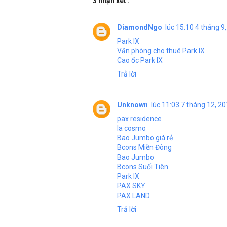
3 nhận xét :
DiamondNgo
lúc 15:10 4 tháng 9
Park IX
Văn phòng cho thuê Park IX
Cao ốc Park IX
Trả lời
Unknown
lúc 11:03 7 tháng 12, 2
pax residence
la cosmo
Bao Jumbo giá rẻ
Bcons Miền Đông
Bao Jumbo
Bcons Suối Tiên
Park IX
PAX SKY
PAX LAND
Trả lời