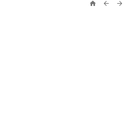


