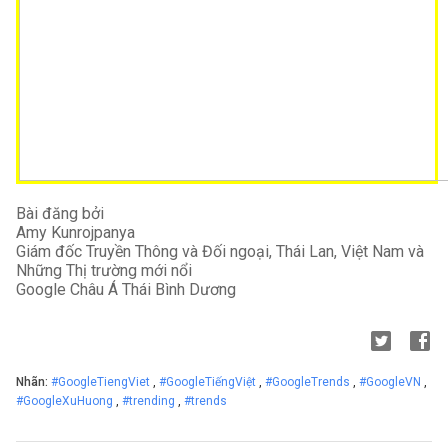
Bài đăng bởi
Amy Kunrojpanya
Giám đốc Truyền Thông và Đối ngoại, Thái Lan, Việt Nam và 
Những Thị trường mới nổi
Google Châu Á Thái Bình Dương
Nhãn:
#GoogleTiengViet
,
#GoogleTiếngViệt
,
#GoogleTrends
,
#GoogleVN
,
#GoogleXuHuong
,
#trending
,
#trends