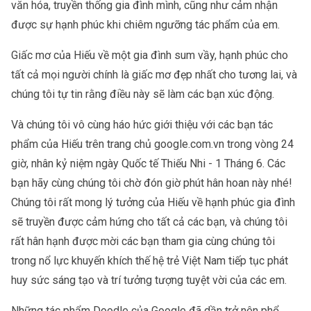
văn hóa, truyền thống gia đình mình, cũng như cảm nhận 
được sự hạnh phúc khi chiêm ngưỡng tác phẩm của em.
Giấc mơ của Hiếu về một gia đình sum vầy, hạnh phúc cho 
tất cả mọi người chính là giấc mơ đẹp nhất cho tương lai, và 
chúng tôi tự tin rằng điều này sẽ làm các bạn xúc động. 
Và chúng tôi vô cùng háo hức giới thiệu với các bạn tác 
phẩm của Hiếu trên trang chủ google.com.vn trong vòng 24 
giờ, nhân kỷ niệm ngày Quốc tế Thiếu Nhi - 1 Tháng 6. Các 
bạn hãy cùng chúng tôi chờ đón giờ phút hân hoan này nhé! 
Chúng tôi rất mong lý tưởng của Hiếu về hạnh phúc gia đình 
sẽ truyền được cảm hứng cho tất cả các bạn, và chúng tôi 
rất hân hạnh được mời các bạn tham gia cùng chúng tôi 
trong nổ lực khuyến khích thế hệ trẻ Việt Nam tiếp tục phát 
huy sức sáng tạo và trí tưởng tượng tuyệt vời của các em.
Những tác phẩm Doodle của Google đã dần trở nên phổ 