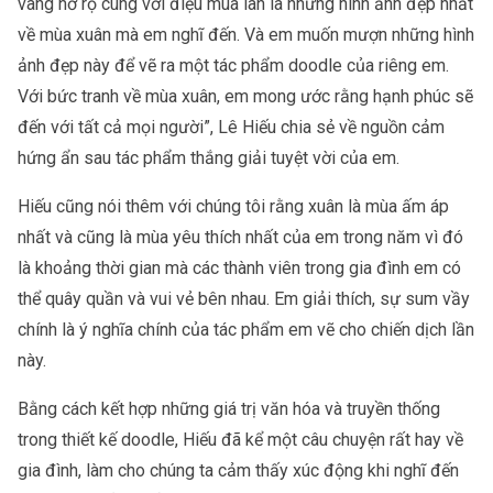
vàng nở rộ cùng với điệu múa lân là những hình ảnh đẹp nhất 
về mùa xuân mà em nghĩ đến. Và em muốn mượn những hình 
ảnh đẹp này để vẽ ra một tác phẩm doodle của riêng em. 
Với bức tranh về mùa xuân, em mong ước rằng hạnh phúc sẽ 
đến với tất cả mọi người”, Lê Hiếu chia sẻ về nguồn cảm 
hứng ẩn sau tác phẩm thắng giải tuyệt vời của em.
Hiếu cũng nói thêm với chúng tôi rằng xuân là mùa ấm áp 
nhất và cũng là mùa yêu thích nhất của em trong năm vì đó 
là khoảng thời gian mà các thành viên trong gia đình em có 
thể quây quần và vui vẻ bên nhau. Em giải thích, sự sum vầy 
chính là ý nghĩa chính của tác phẩm em vẽ cho chiến dịch lần 
này.
Bằng cách kết hợp những giá trị văn hóa và truyền thống 
trong thiết kế doodle, Hiếu đã kể một câu chuyện rất hay về 
gia đình, làm cho chúng ta cảm thấy xúc động khi nghĩ đến 