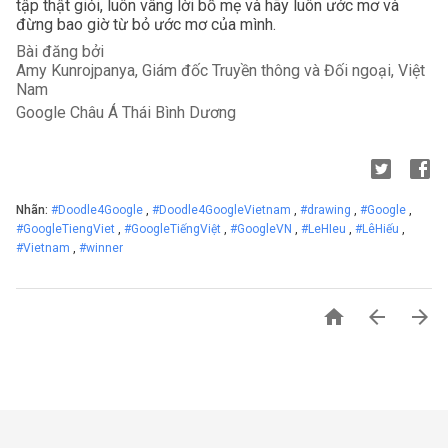
tập thật giỏi, luôn vâng lời bố mẹ và hãy luôn ước mơ và 
đừng bao giờ từ bỏ ước mơ của mình.
Bài đăng bởi
Amy Kunrojpanya, Giám đốc Truyền thông và Đối ngoại, Việt 
Nam
Google Châu Á Thái Bình Dương
Nhãn:
#Doodle4Google
,
#Doodle4GoogleVietnam
,
#drawing
,
#Google
,
#GoogleTiengViet
,
#GoogleTiếngViệt
,
#GoogleVN
,
#LeHIeu
,
#LêHiếu
,
#Vietnam
,
#winner


