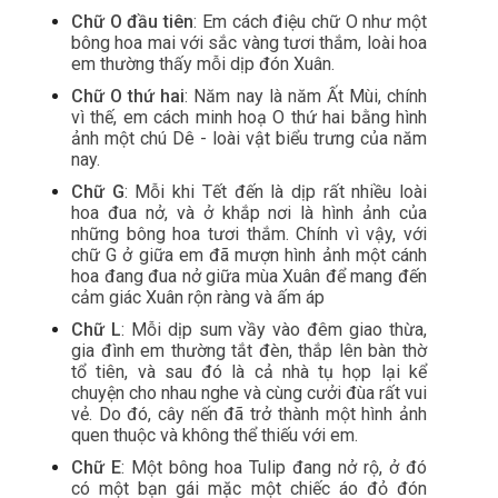
Chữ O đầu tiên
: Em cách điệu chữ O như một 
bông hoa mai với sắc vàng tươi thắm, loài hoa 
em thường thấy mỗi dịp đón Xuân.
Chữ O thứ hai
: Năm nay là năm Ất Mùi, chính 
vì thế, em cách minh hoạ O thứ hai bằng hình 
ảnh một chú Dê - loài vật biểu trưng của năm 
nay.
Chữ G
: Mỗi khi Tết đến là dịp rất nhiều loài 
hoa đua nở, và ở khắp nơi là hình ảnh của 
những bông hoa tươi thắm. Chính vì vậy, với 
chữ G ở giữa em đã mượn hình ảnh một cánh 
hoa đang đua nở giữa mùa Xuân để mang đến 
cảm giác Xuân rộn ràng và ấm áp 
Chữ L
: Mỗi dịp sum vầy vào đêm giao thừa, 
gia đình em thường tắt đèn, thắp lên bàn thờ 
tổ tiên, và sau đó là cả nhà tụ họp lại kể 
chuyện cho nhau nghe và cùng cưởi đùa rất vui 
vẻ. Do đó, cây nến đã trở thành một hình ảnh 
quen thuộc và không thể thiếu với em. 
Chữ E
: Một bông hoa Tulip đang nở rộ, ở đó 
có một bạn gái mặc một chiếc áo đỏ đón 