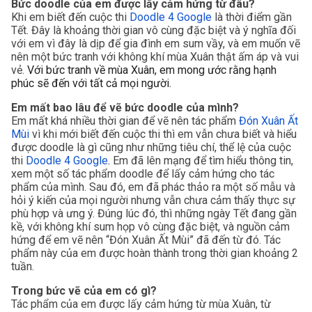
Bức doodle của em được lấy cảm hứng từ đâu?
Khi em biết đến cuộc thi 
Doodle 4 Google
là thời điểm gần 
Tết. Đây là khoảng thời gian vô cùng đặc biệt và ý nghĩa đối 
với em vì đây là dịp để gia đình em sum vầy, và em muốn vẽ 
nên một bức tranh với không khí mùa Xuân thật ấm áp và vui 
vẻ.
Với bức tranh về mùa Xuân, em mong ước rằng hạnh 
phúc sẽ đến với tất cả mọi người.
Em mất bao lâu để vẽ bức doodle của mình?
Em mất khá nhiều thời gian để vẽ nên tác phẩm 
Đón Xuân Ất 
Mùi
vì khi mới biết đến cuộc thi thì em vẫn chưa biết và hiểu 
được doodle là gì cũng như những tiêu chí, thể lệ của cuộc 
thi 
Doodle 4 Google
.
 Em đã lên mạng để tìm hiểu thông tin, 
xem một số tác phẩm doodle để lấy cảm hứng cho tác 
phẩm của mình. Sau đó, em đã phác thảo ra một số mẫu và 
hỏi ý kiến của mọi người nhưng vẫn chưa cảm thấy thực sự 
phù hợp và ưng ý. Đúng lúc đó, thì những ngày Tết đang gần 
kề, với không khí sum họp vô cùng đặc biệt, và nguồn cảm 
hứng để em vẽ nên “Đón Xuân Ất Mùi” đã đến từ đó. Tác 
phẩm này của em được hoàn thành trong thời gian khoảng 2 
tuần.
Trong bức vẽ của em có gì?
Tác phẩm của em được lấy cảm hứng từ mùa Xuân, từ 