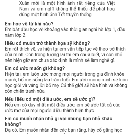
Xuân mới là một hình ảnh rất riêng của Việt 
Nam và em nghĩ không thể thiếu để phát hoạ 
đúng một hình ảnh Tết truyền thống.
Em học vẽ từ khi nào?
Em bắt đầu học vẽ khoảng vào thời gian nghỉ hè lớp 1, đầu 
năm lớp 2.
Hiếu có muốn trở thành họa sỹ không?
Em rất thích vẽ, và hiện tại em vẫn tiếp tục vẽ theo sở thích 
của mình. Còn trong tương lai thì em chưa biết, vì còn nhỏ 
nên hiện giờ em chưa xác định là mình sẽ làm nghề gì.
Em có ước muốn gì không?
Hiện tại, em luôn ước mong mọi người trong gia đình khỏe 
mạnh, bố mẹ sống lâu trăm tuổi. Em ước mong mình sẽ luôn 
học giỏi và vâng lời bố mẹ. Cả thế giới sẽ hòa hình và không 
còn chiến tranh nữa.
Nếu Hiếu có một điều ước, em sẽ ước gì?
Nếu em có duy nhất một điều ước, em sẽ ước tất cả các 
ước mơ của mọi người điều thành hiện thực. 
Em có muốn nhắn nhủ gì với những bạn nhỏ khác 
không?
Dạ có. Em muốn nhắn đến các bạn rằng, hãy cố gắng học 